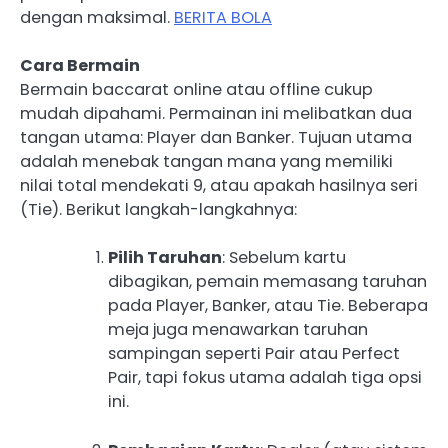
dengan maksimal.
BERITA BOLA
Cara Bermain
Bermain baccarat online atau offline cukup
mudah dipahami. Permainan ini melibatkan dua
tangan utama: Player dan Banker. Tujuan utama
adalah menebak tangan mana yang memiliki
nilai total mendekati 9, atau apakah hasilnya seri
(Tie). Berikut langkah-langkahnya:
Pilih Taruhan
: Sebelum kartu
dibagikan, pemain memasang taruhan
pada Player, Banker, atau Tie. Beberapa
meja juga menawarkan taruhan
sampingan seperti Pair atau Perfect
Pair, tapi fokus utama adalah tiga opsi
ini.