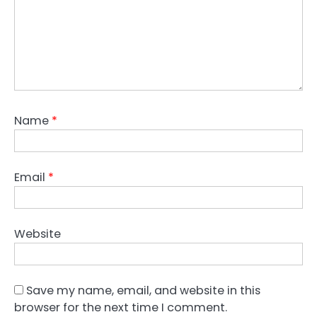
Name
*
Email
*
Website
Save my name, email, and website in this
browser for the next time I comment.