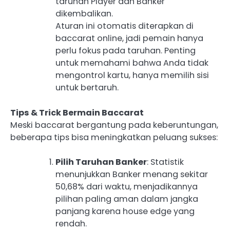
taruhan Player dan Banker
dikembalikan.
Aturan ini otomatis diterapkan di
baccarat online, jadi pemain hanya
perlu fokus pada taruhan. Penting
untuk memahami bahwa Anda tidak
mengontrol kartu, hanya memilih sisi
untuk bertaruh.
Tips & Trick Bermain Baccarat
Meski baccarat bergantung pada keberuntungan,
beberapa tips bisa meningkatkan peluang sukses:
Pilih Taruhan Banker
: Statistik
menunjukkan Banker menang sekitar
50,68% dari waktu, menjadikannya
pilihan paling aman dalam jangka
panjang karena house edge yang
rendah.