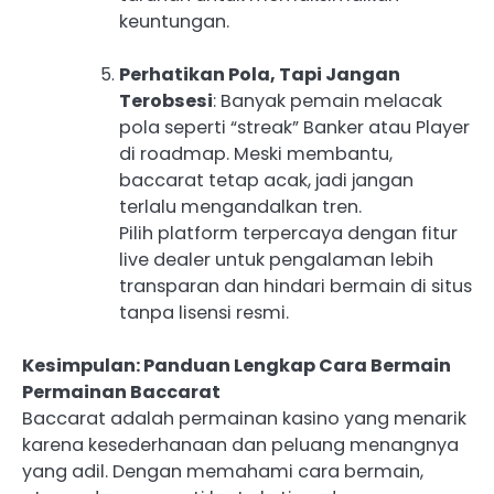
keuntungan.
Perhatikan Pola, Tapi Jangan
Terobsesi
: Banyak pemain melacak
pola seperti “streak” Banker atau Player
di roadmap. Meski membantu,
baccarat tetap acak, jadi jangan
terlalu mengandalkan tren.
Pilih platform terpercaya dengan fitur
live dealer untuk pengalaman lebih
transparan dan hindari bermain di situs
tanpa lisensi resmi.
Kesimpulan: Panduan Lengkap Cara Bermain
Permainan Baccarat
Baccarat adalah permainan kasino yang menarik
karena kesederhanaan dan peluang menangnya
yang adil. Dengan memahami cara bermain,