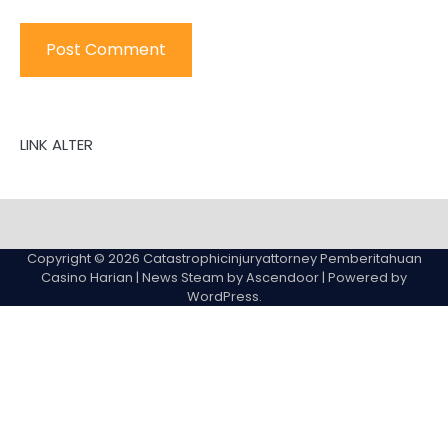
LINK ALTER
Sample
Page
Copyright © 2026
Catastrophicinjuryattorney Pemberitahuan
Casino Harian
| News Steam by
Ascendoor
| Powered by
WordPress
.