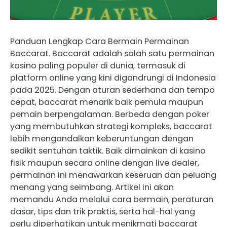
Panduan Lengkap Cara Bermain Permainan
Baccarat. Baccarat adalah salah satu permainan
kasino paling populer di dunia, termasuk di
platform online yang kini digandrungi di Indonesia
pada 2025. Dengan aturan sederhana dan tempo
cepat, baccarat menarik baik pemula maupun
pemain berpengalaman. Berbeda dengan poker
yang membutuhkan strategi kompleks, baccarat
lebih mengandalkan keberuntungan dengan
sedikit sentuhan taktik. Baik dimainkan di kasino
fisik maupun secara online dengan live dealer,
permainan ini menawarkan keseruan dan peluang
menang yang seimbang. Artikel ini akan
memandu Anda melalui cara bermain, peraturan
dasar, tips dan trik praktis, serta hal-hal yang
perlu diperhatikan untuk menikmati baccarat