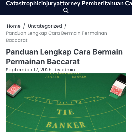
Catastrophicinjuryattorney Pemberitahuan Ca
Skip
to
content
Home
Uncategorized
Panduan Lengkap Cara Bermain Permainan
Baccarat
Panduan Lengkap Cara Bermain
Permainan Baccarat
September 17, 2025
by
admin