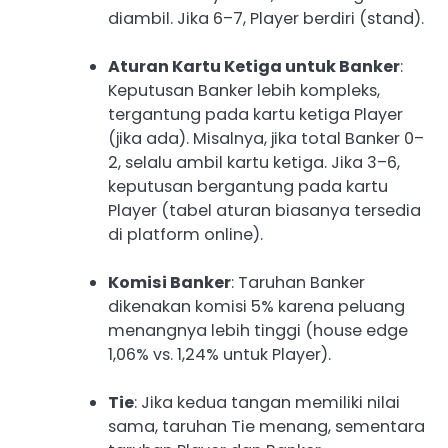
diambil. Jika 6–7, Player berdiri (stand).
Aturan Kartu Ketiga untuk Banker
:
Keputusan Banker lebih kompleks,
tergantung pada kartu ketiga Player
(jika ada). Misalnya, jika total Banker 0–
2, selalu ambil kartu ketiga. Jika 3–6,
keputusan bergantung pada kartu
Player (tabel aturan biasanya tersedia
di platform online).
Komisi Banker
: Taruhan Banker
dikenakan komisi 5% karena peluang
menangnya lebih tinggi (house edge
1,06% vs. 1,24% untuk Player).
Tie
: Jika kedua tangan memiliki nilai
sama, taruhan Tie menang, sementara