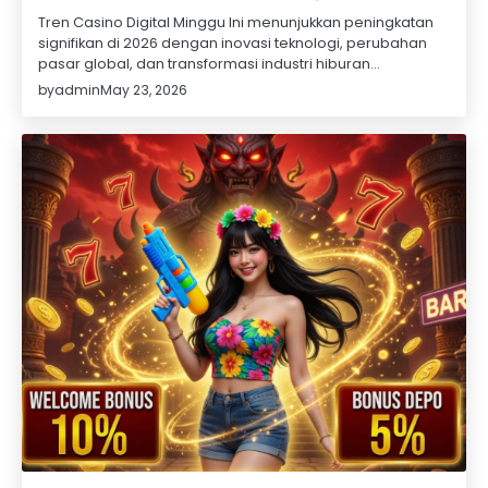
Tren Casino Digital Minggu Ini menunjukkan peningkatan
signifikan di 2026 dengan inovasi teknologi, perubahan
pasar global, dan transformasi industri hiburan…
by
admin
May 23, 2026