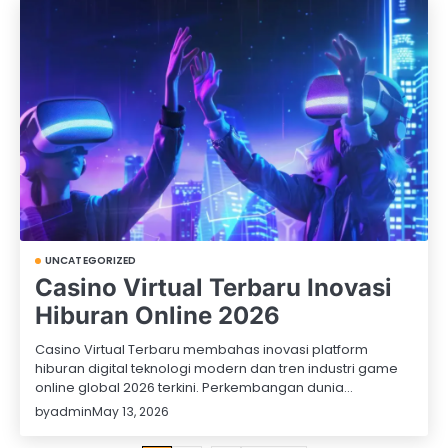
UNCATEGORIZED
Casino Virtual Terbaru Inovasi
Hiburan Online 2026
Casino Virtual Terbaru membahas inovasi platform
hiburan digital teknologi modern dan tren industri game
online global 2026 terkini. Perkembangan dunia…
by
admin
May 13, 2026