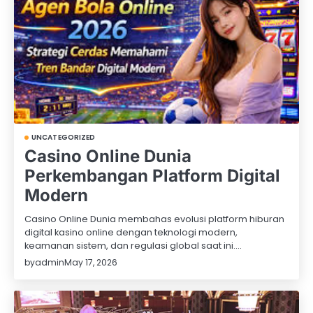
UNCATEGORIZED
Casino Online Dunia
Perkembangan Platform Digital
Modern
Casino Online Dunia membahas evolusi platform hiburan
digital kasino online dengan teknologi modern,
keamanan sistem, dan regulasi global saat ini.…
by
admin
May 17, 2026