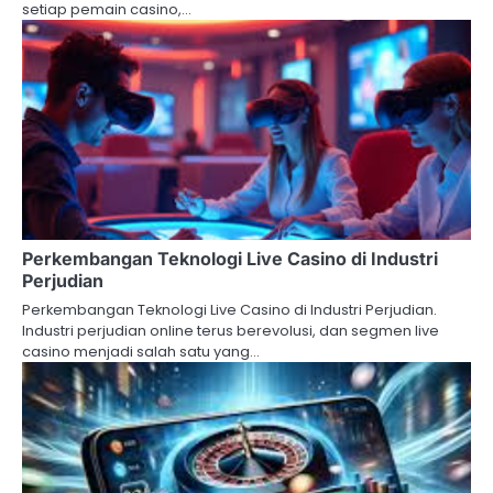
setiap pemain casino,…
Perkembangan Teknologi Live Casino di Industri
Perjudian
Perkembangan Teknologi Live Casino di Industri Perjudian.
Industri perjudian online terus berevolusi, dan segmen live
casino menjadi salah satu yang…