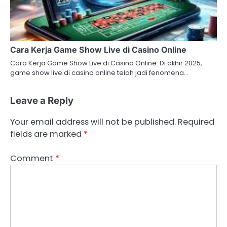
Cara Kerja Game Show Live di Casino Online
Cara Kerja Game Show Live di Casino Online. Di akhir 2025,
game show live di casino online telah jadi fenomena…
Leave a Reply
Your email address will not be published.
Required
fields are marked
*
Comment
*