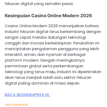
hiburan digital yang semakin pesat.
Kesimpulan Casino Online Modern 2026
Casino Online Modern 2026 menunjukkan bahwa
industri hiburan digital terus berkembang dengan
sangat cepat melalui dukungan teknologi
canggih dan inovasi berkelanjutan. Perubahan ini
menciptakan pengalaman pengguna yang lebih
interaktif, aman, dan nyaman di berbagai
platform modern. Dengan meningkatnya
permintaan global serta perkembangan
teknologi yang terus maju, industri ini diperkirakan
akan terus menjadi salah satu sektor hiburan
digital paling dominan di masa depan.
BACA SELENGKAPNYA DI..
UNCATEGORIZED