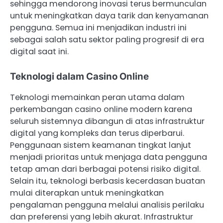
sehingga mendorong inovasi terus bermunculan
untuk meningkatkan daya tarik dan kenyamanan
pengguna. Semua ini menjadikan industri ini
sebagai salah satu sektor paling progresif di era
digital saat ini.
Teknologi dalam Casino Online
Teknologi memainkan peran utama dalam
perkembangan casino online modern karena
seluruh sistemnya dibangun di atas infrastruktur
digital yang kompleks dan terus diperbarui.
Penggunaan sistem keamanan tingkat lanjut
menjadi prioritas untuk menjaga data pengguna
tetap aman dari berbagai potensi risiko digital.
Selain itu, teknologi berbasis kecerdasan buatan
mulai diterapkan untuk meningkatkan
pengalaman pengguna melalui analisis perilaku
dan preferensi yang lebih akurat. Infrastruktur