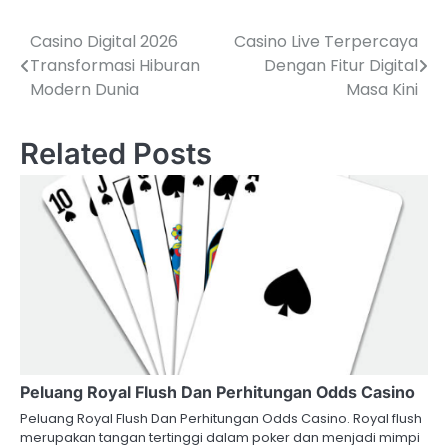
Casino Digital 2026
Casino Live Terpercaya
Post
Transformasi Hiburan
Dengan Fitur Digital
navigation
Modern Dunia
Masa Kini
Related Posts
Peluang Royal Flush Dan Perhitungan Odds Casino
Peluang Royal Flush Dan Perhitungan Odds Casino. Royal flush
merupakan tangan tertinggi dalam poker dan menjadi mimpi