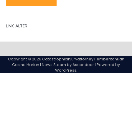
LINK ALTER
Sample
Page
Copyright © 2026
Catastrophicinjuryattorney Pemberitahuan
Casino Harian
| News Steam by
Ascendoor
| Powered by
WordPress
.