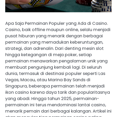
Apa Saja Permainan Populer yang Ada di Casino.
Casino, baik offline maupun online, selalu menjadi
pusat hiburan yang menarik dengan berbagai
permainan yang memadukan keberuntungan,
strategi, dan adrenalin. Dari denting mesin slot
hingga ketegangan di meja poker, setiap
permainan menawarkan pengalaman unik yang
membuat pengunjung kembali lagi. Di seluruh
dunia, termasuk di destinasi populer seperti Las
Vegas, Macau, atau Marina Bay Sands di
Singapura, beberapa permainan telah menjadi
ikon casino karena daya tarik dan popularitasnya
yang abadi. Hingga tahun 2025, permainan-
permainan ini terus mendominasi lantai casino,
menarik pemain dari berbagai kalangan. Artikel ini