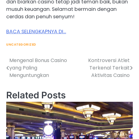
dan biarkan casino tetap jadi teman baik, bukan
musuh keuangan. Selamat bermain dengan
cerdas dan penuh senyum!
BACA SELENGKAPNYA DI…
UNCATEGORIZED
Mengenal Bonus Casino
Kontroversi Atlet
Post
yang Paling
Terkenal Terkait
navigation
Menguntungkan
Aktivitas Casino
Related Posts