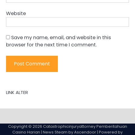
Website
Save my name, email, and website in this
browser for the next time I comment.
LINK ALTER
Sample
Page
Copyright © 2026
Catastrophicinjuryattorney Pemberitahuan
Casino Harian
| News Steam by
Ascendoor
| Powered by