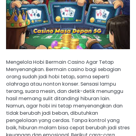
Mengelola Hobi Bermain Casino Agar Tetap
Menyenangkan. Bermain casino bagi sebagian
orang sudah jadi hobi tetap, sama seperti
olahraga atau nonton konser. Sensasi lampu
terang, suara mesin, dan detik-detik menunggu
hasil memang sulit ditandingi hiburan lain.
Namun, agar hobi ini tetap menyenangkan dan
tidak berubah jadi beban, dibutuhkan
pengelolaan yang cerdas. Tanpa kontrol yang
baik, hiburan malam bisa cepat berubah jadi stres
keuangan dan emosional. Berikut cara-cara