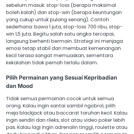
sebelum masuk: stop-loss (berapa maksimal
boleh kalah) dan stop-win (berapa keuntungan
yang cukup untuk pulang senang). Contoh
sederhana: bawa 1 juta, stop-loss 700 ribu, stop-
win 1,5 juta. Begitu salah satu angka tercapai,
langsung berhenti bermain. Strategi ini menjaga
emosi tetap stabil dan membuat kemenangan
kecil terasa sangat memuaskan, sementara
kekalahan tidak pernah terlalu dalam.
Pilih Permainan yang Sesuai Kepribadian
dan Mood
Tidak semua permainan cocok untuk semua
orang. Kalau ingin santai sambil ngobrol, pilih
meja blackjack atau baccarat taruhan kecil. Kalau
ingin sendiri dan rileks, slot atau video poker lebih
pas. Kalau lagi ingin adrenalin tinggi, roulette atau