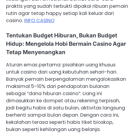
praktis yang sudah terbukti dipakai ribuan pemain
rutin agar tetap happy setiap kali keluar dari
casino.
INFO CASINO
Tentukan Budget Hiburan, Bukan Budget
Hidup: Mengelola Hobi Bermain Casino Agar
Tetap Menyenangkan
Aturan emas pertama: pisahkan uang khusus
untuk casino dari uang kebutuhan sehari-hari.
Banyak pemain berpengalaman mengalokasikan
maksimal 5–10% dari pendapatan bulanan
sebagai “dana hiburan casino”. Uang ini
dimasukkan ke dompet atau rekening terpisah,
jadi begitu habis di satu bulan, aktivitas langsung
berhenti sampai bulan depan. Dengan cara ini,
kekalahan terasa seperti habis tiket bioskop,
bukan seperti kehilangan uang belanja.