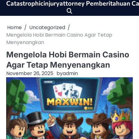
Catastrophicinjuryattorney Pemberitahuan Ca
Skip
to
content
Home
Uncategorized
Mengelola Hobi Bermain Casino Agar Tetap
Menyenangkan
Mengelola Hobi Bermain Casino
Agar Tetap Menyenangkan
November 26, 2025
by
admin