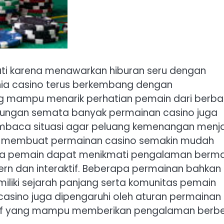
nati karena menawarkan hiburan seru dengan
nia casino terus berkembang dengan
g mampu menarik perhatian pemain dari berba
tungan semata banyak permainan casino juga
aca situasi agar peluang kemenangan menj
ogi membuat permainan casino semakin mudah
para pemain dapat menikmati pengalaman berma
rn dan interaktif. Beberapa permainan bahkan
iliki sejarah panjang serta komunitas pemain
asino juga dipengaruhi oleh aturan permainan
tif yang mampu memberikan pengalaman berb