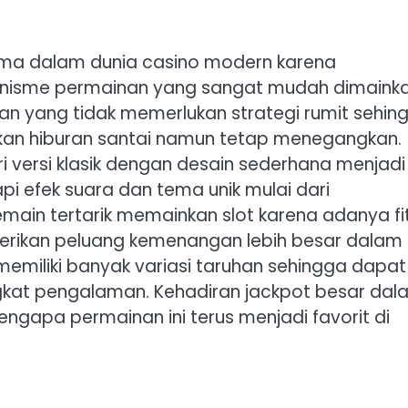
utama dalam dunia casino modern karena
anisme permainan yang sangat mudah dimaink
nan yang tidak memerlukan strategi rumit sehin
an hiburan santai namun tetap menegangkan.
ri versi klasik dengan desain sederhana menjadi
pi efek suara dan tema unik mulai dari
emain tertarik memainkan slot karena adanya fi
erikan peluang kemenangan lebih besar dalam
 memiliki banyak variasi taruhan sehingga dapat
gkat pengalaman. Kehadiran jackpot besar dal
ngapa permainan ini terus menjadi favorit di