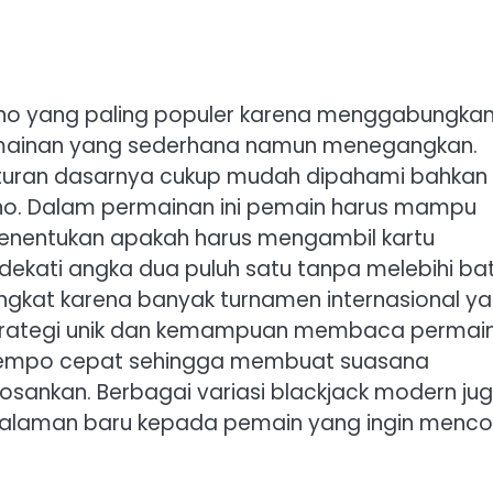
sino yang paling populer karena menggabungka
rmainan yang sederhana namun menegangkan.
aturan dasarnya cukup mudah dipahami bahkan
no. Dalam permainan ini pemain harus mampu
nentukan apakah harus mengambil kartu
dekati angka dua puluh satu tanpa melebihi ba
ingkat karena banyak turnamen internasional y
strategi unik dan kemampuan membaca permai
iki tempo cepat sehingga membuat suasana
osankan. Berbagai variasi blackjack modern ju
galaman baru kepada pemain yang ingin menc
.