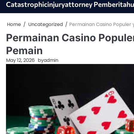
Skip
Catastrophicinjuryattorney Pemberitahu
to
content
Home
Uncategorized
Permainan Casino Populer 
Permainan Casino Popule
Pemain
May 12, 2026
by
admin