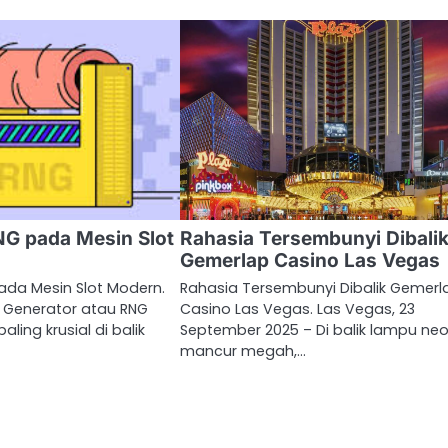
NG pada Mesin Slot
Rahasia Tersembunyi Dibali
Gemerlap Casino Las Vegas
ada Mesin Slot Modern.
Rahasia Tersembunyi Dibalik Gemerl
Generator atau RNG
Casino Las Vegas. Las Vegas, 23
ling krusial di balik
September 2025 – Di balik lampu neon
mancur megah,…