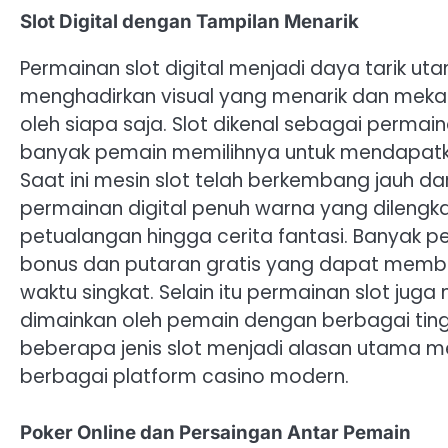
Slot Digital dengan Tampilan Menarik
Permainan slot digital menjadi daya tarik 
menghadirkan visual yang menarik dan mek
oleh siapa saja. Slot dikenal sebagai permai
banyak pemain memilihnya untuk mendapatk
Saat ini mesin slot telah berkembang jauh da
permainan digital penuh warna yang dilengka
petualangan hingga cerita fantasi. Banyak p
bonus dan putaran gratis yang dapat memb
waktu singkat. Selain itu permainan slot juga
dimainkan oleh pemain dengan berbagai tin
beberapa jenis slot menjadi alasan utama me
berbagai platform casino modern.
Poker Online dan Persaingan Antar Pemain