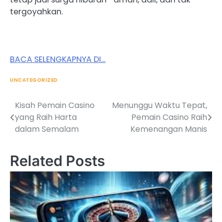
tergoyahkan.
BACA SELENGKAPNYA DI…
UNCATEGORIZED
Kisah Pemain Casino
Menunggu Waktu Tepat,
Post
yang Raih Harta
Pemain Casino Raih
navigation
dalam Semalam
Kemenangan Manis
Related Posts