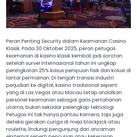
Peran Penting Security dalam Keamanan Casino
Klasik. Pada 30 Oktober 2025, peran petugas
keamanan di kasino klasik kembali jadi sorotan
setelah survei internasional tahun ini ungkap
peningkatan 25% kasus penipuan fisik dan kolusi di
lantai permainan. Di tengah transisi industri
perjudian ke digital, kasino tradisional seperti
yang di Las Vegas atau Macau tetap andalkan
personel keamanan sebagai garis pertahanan
utama, bukan sekadar pelengkap teknologi.
Petugas ini tak hanya pantau kamera, tapi juga
deteksi gerakan curiga di meja blackjack atau
roulette, lindungi pengunjung dari ancaman
eksternal seperti pencurian atau kekerasan.