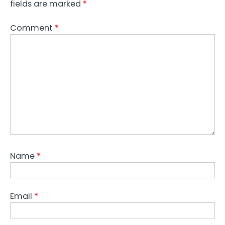
fields are marked
*
Comment
*
Name
*
Email
*