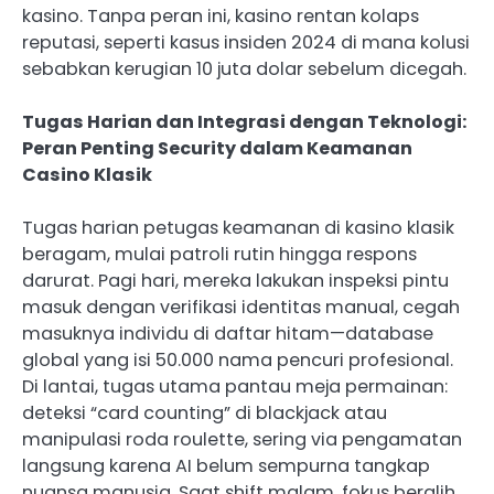
kasino. Tanpa peran ini, kasino rentan kolaps
reputasi, seperti kasus insiden 2024 di mana kolusi
sebabkan kerugian 10 juta dolar sebelum dicegah.
Tugas Harian dan Integrasi dengan Teknologi:
Peran Penting Security dalam Keamanan
Casino Klasik
Tugas harian petugas keamanan di kasino klasik
beragam, mulai patroli rutin hingga respons
darurat. Pagi hari, mereka lakukan inspeksi pintu
masuk dengan verifikasi identitas manual, cegah
masuknya individu di daftar hitam—database
global yang isi 50.000 nama pencuri profesional.
Di lantai, tugas utama pantau meja permainan:
deteksi “card counting” di blackjack atau
manipulasi roda roulette, sering via pengamatan
langsung karena AI belum sempurna tangkap
nuansa manusia. Saat shift malam, fokus beralih