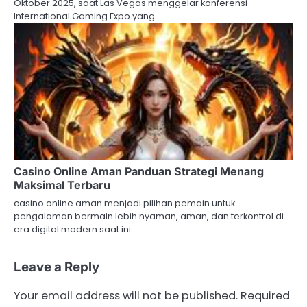
Oktober 2025, saat Las Vegas menggelar konferensi
International Gaming Expo yang…
Casino Online Aman Panduan Strategi Menang
Maksimal Terbaru
casino online aman menjadi pilihan pemain untuk
pengalaman bermain lebih nyaman, aman, dan terkontrol di
era digital modern saat ini.…
Leave a Reply
Your email address will not be published.
Required