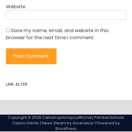
Website
Save my name, email, and website in this
browser for the next time I comment.
LINK ALTER
Sample
Page
Copyright © 2026
Catastrophicinjuryattorney Pemberitahuan
Casino Harian
| News Steam by
Ascendoor
| Powered by
WordPress
.