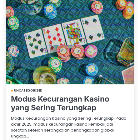
UNCATEGORIZED
Modus Kecurangan Kasino
yang Sering Terungkap
Modus Kecurangan Kasino yang Sering Terungkap. Pada
akhir 2025, modus kecurangan kasino kembali jadi
sorotan setelah serangkaian penangkapan global
ungkap…