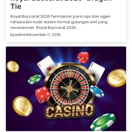
Tie
Royal Baccarat 2026 Permainan para raja dan agen
rahasia kini hadir dalam format gulungan slot yang
revolusioner. Royal Baccarat 2026:…
by
admin
December 17, 2025