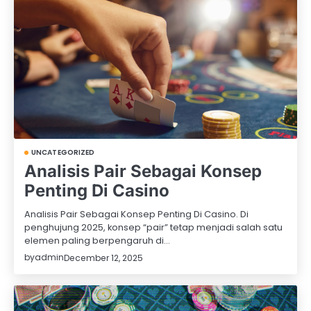
UNCATEGORIZED
Analisis Pair Sebagai Konsep
Penting Di Casino
Analisis Pair Sebagai Konsep Penting Di Casino. Di
penghujung 2025, konsep “pair” tetap menjadi salah satu
elemen paling berpengaruh di…
by
admin
December 12, 2025