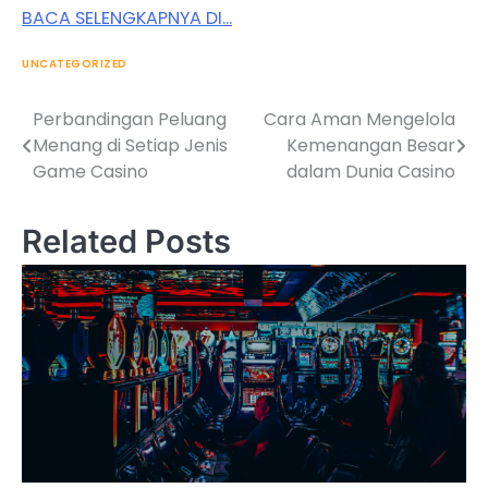
BACA SELENGKAPNYA DI…
UNCATEGORIZED
Perbandingan Peluang
Cara Aman Mengelola
Post
Menang di Setiap Jenis
Kemenangan Besar
navigation
Game Casino
dalam Dunia Casino
Related Posts