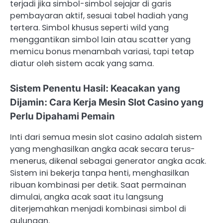
terjadi jika simbol-simbol sejajar di garis
pembayaran aktif, sesuai tabel hadiah yang
tertera. Simbol khusus seperti wild yang
menggantikan simbol lain atau scatter yang
memicu bonus menambah variasi, tapi tetap
diatur oleh sistem acak yang sama.
Sistem Penentu Hasil: Keacakan yang
Dijamin: Cara Kerja Mesin Slot Casino yang
Perlu Dipahami Pemain
Inti dari semua mesin slot casino adalah sistem
yang menghasilkan angka acak secara terus-
menerus, dikenal sebagai generator angka acak.
Sistem ini bekerja tanpa henti, menghasilkan
ribuan kombinasi per detik. Saat permainan
dimulai, angka acak saat itu langsung
diterjemahkan menjadi kombinasi simbol di
gulungan.