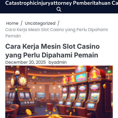
Catastrophicinjuryattorney Pemberitahuan Ca
Skip
to
content
Home
Uncategorized
Cara Kerja Mesin Slot Casino yang Perlu Dipahami
Pemain
Cara Kerja Mesin Slot Casino
yang Perlu Dipahami Pemain
December 20, 2025
by
admin