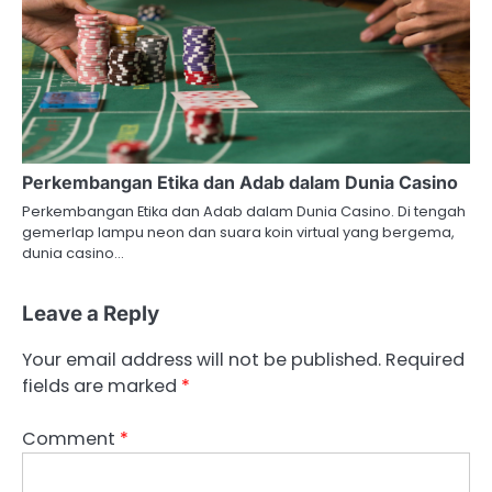
Perkembangan Etika dan Adab dalam Dunia Casino
Perkembangan Etika dan Adab dalam Dunia Casino. Di tengah
gemerlap lampu neon dan suara koin virtual yang bergema,
dunia casino…
Leave a Reply
Your email address will not be published.
Required
fields are marked
*
Comment
*