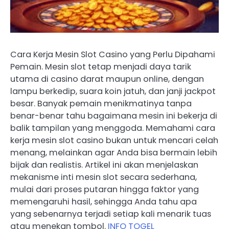
Cara Kerja Mesin Slot Casino yang Perlu Dipahami
Pemain. Mesin slot tetap menjadi daya tarik
utama di casino darat maupun online, dengan
lampu berkedip, suara koin jatuh, dan janji jackpot
besar. Banyak pemain menikmatinya tanpa
benar-benar tahu bagaimana mesin ini bekerja di
balik tampilan yang menggoda. Memahami cara
kerja mesin slot casino bukan untuk mencari celah
menang, melainkan agar Anda bisa bermain lebih
bijak dan realistis. Artikel ini akan menjelaskan
mekanisme inti mesin slot secara sederhana,
mulai dari proses putaran hingga faktor yang
memengaruhi hasil, sehingga Anda tahu apa
yang sebenarnya terjadi setiap kali menarik tuas
atau menekan tombol.
INFO TOGEL