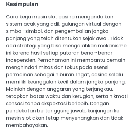
Kesimpulan
Cara kerja mesin slot casino mengandalkan
sistem acak yang adil, gulungan virtual dengan
simbol-simbol, dan pengembalian jangka
panjang yang telah ditentukan sejak awal. Tidak
ada strategi yang bisa mengalahkan mekanisme
ini karena hasil setiap putaran benar-benar
independen. Pemahaman ini membantu pemain
menghindari mitos dan fokus pada esensi
permainan sebagai hiburan. Ingat, casino selalu
memiliki keunggulan kecil dalam jangka panjang.
Mainlah dengan anggaran yang terjangkau,
tetapkan batas waktu dan kerugian, serta nikmati
sensasi tanpa ekspektasi berlebih. Dengan
pendekatan bertanggung jawab, kunjungan ke
mesin slot akan tetap menyenangkan dan tidak
membahayakan.