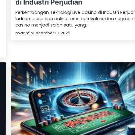
di Industri Perjudian
Perkembangan Teknologi Live Casino di Industri Perjudi
Industri perjudian online terus berevolusi, dan segmen 
casino menjadi salah satu yang…
by
admin
December 31, 2025