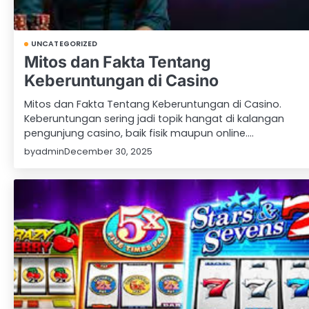
UNCATEGORIZED
Mitos dan Fakta Tentang
Keberuntungan di Casino
Mitos dan Fakta Tentang Keberuntungan di Casino.
Keberuntungan sering jadi topik hangat di kalangan
pengunjung casino, baik fisik maupun online.…
by
admin
December 30, 2025