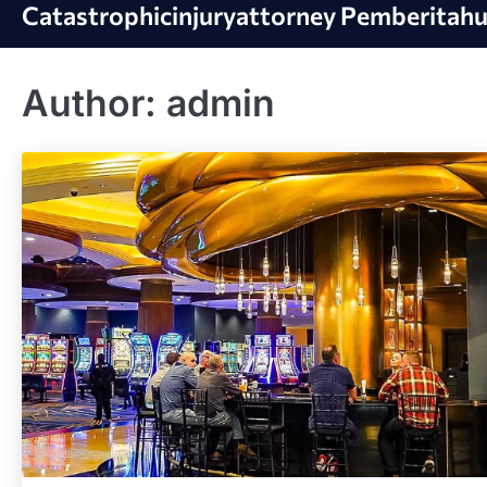
Skip
Catastrophicinjuryattorney Pemberitahu
to
content
Author:
admin