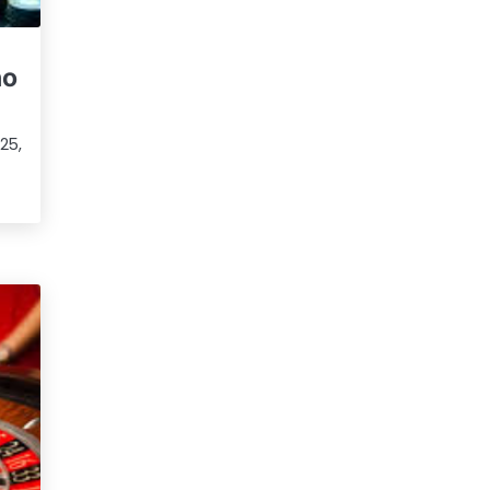
no
25,