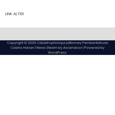
LINK ALTER
Sample
Page
Copyright © 2026
Catastrophicinjuryattorney Pemberitahuan
Casino Harian
| News Steam by
Ascendoor
| Powered by
WordPress
.