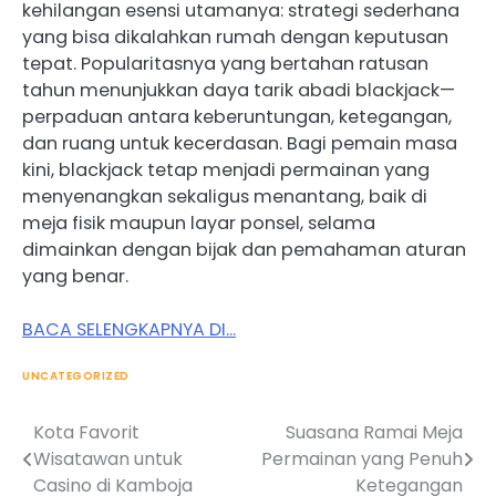
kehilangan esensi utamanya: strategi sederhana
yang bisa dikalahkan rumah dengan keputusan
tepat. Popularitasnya yang bertahan ratusan
tahun menunjukkan daya tarik abadi blackjack—
perpaduan antara keberuntungan, ketegangan,
dan ruang untuk kecerdasan. Bagi pemain masa
kini, blackjack tetap menjadi permainan yang
menyenangkan sekaligus menantang, baik di
meja fisik maupun layar ponsel, selama
dimainkan dengan bijak dan pemahaman aturan
yang benar.
BACA SELENGKAPNYA DI…
UNCATEGORIZED
Kota Favorit
Suasana Ramai Meja
Post
Wisatawan untuk
Permainan yang Penuh
navigation
Casino di Kamboja
Ketegangan