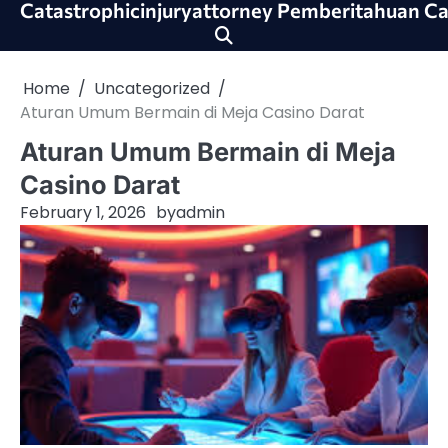
Catastrophicinjuryattorney Pemberitahuan Ca
Skip
to
content
Home
Uncategorized
Aturan Umum Bermain di Meja Casino Darat
Aturan Umum Bermain di Meja
Casino Darat
February 1, 2026
by
admin