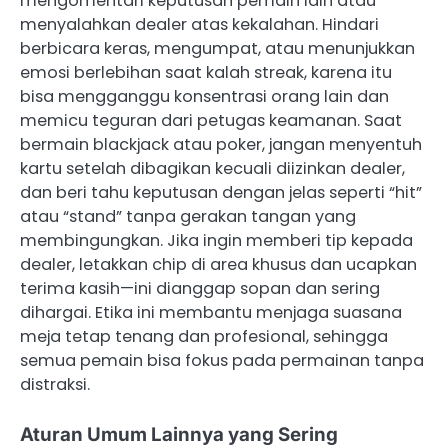
mengomentari keputusan pemain lain atau
menyalahkan dealer atas kekalahan. Hindari
berbicara keras, mengumpat, atau menunjukkan
emosi berlebihan saat kalah streak, karena itu
bisa mengganggu konsentrasi orang lain dan
memicu teguran dari petugas keamanan. Saat
bermain blackjack atau poker, jangan menyentuh
kartu setelah dibagikan kecuali diizinkan dealer,
dan beri tahu keputusan dengan jelas seperti “hit”
atau “stand” tanpa gerakan tangan yang
membingungkan. Jika ingin memberi tip kepada
dealer, letakkan chip di area khusus dan ucapkan
terima kasih—ini dianggap sopan dan sering
dihargai. Etika ini membantu menjaga suasana
meja tetap tenang dan profesional, sehingga
semua pemain bisa fokus pada permainan tanpa
distraksi.
Aturan Umum Lainnya yang Sering