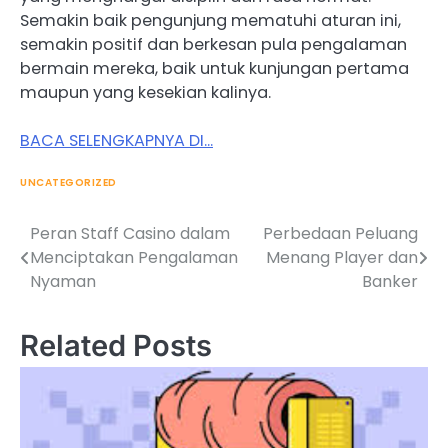
Semakin baik pengunjung mematuhi aturan ini,
semakin positif dan berkesan pula pengalaman
bermain mereka, baik untuk kunjungan pertama
maupun yang kesekian kalinya.
BACA SELENGKAPNYA DI…
UNCATEGORIZED
Peran Staff Casino dalam
Perbedaan Peluang
Post
Menciptakan Pengalaman
Menang Player dan
navigation
Nyaman
Banker
Related Posts