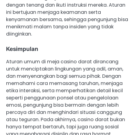
dengan tenang dan ikuti instruksi mereka. Aturan
ini bertujuan menjaga keamanan serta
kenyamanan bersama, sehingga pengunjung bisa
menikmati malam tanpa insiden yang tidak
diinginkan.
Kesimpulan
Aturan umum di meja casino darat dirancang
untuk menciptakan lingkungan yang adil, aman,
dan menyenangkan bagi semua pihak. Dengan
memahami cara memasang taruhan, menjaga
etika interaksi, serta memperhatikan detail kecil
seperti penggunaan ponsel atau pengelolaan
emosi, pengunjung bisa bermain dengan lebih
percaya diri dan menghindari situasi canggung
atau teguran. Pada akhirnya, casino darat bukan
hanya tempat bertaruh, tapi juga ruang sosial
yang menghargai disiplin dan rasa hormat.