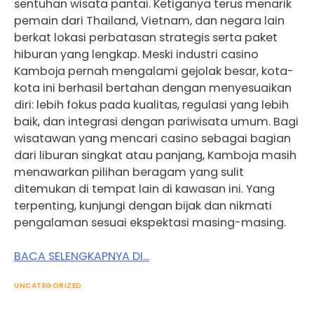
sentuhan wisata pantai. Ketiganya terus menarik
pemain dari Thailand, Vietnam, dan negara lain
berkat lokasi perbatasan strategis serta paket
hiburan yang lengkap. Meski industri casino
Kamboja pernah mengalami gejolak besar, kota-
kota ini berhasil bertahan dengan menyesuaikan
diri: lebih fokus pada kualitas, regulasi yang lebih
baik, dan integrasi dengan pariwisata umum. Bagi
wisatawan yang mencari casino sebagai bagian
dari liburan singkat atau panjang, Kamboja masih
menawarkan pilihan beragam yang sulit
ditemukan di tempat lain di kawasan ini. Yang
terpenting, kunjungi dengan bijak dan nikmati
pengalaman sesuai ekspektasi masing-masing.
BACA SELENGKAPNYA DI…
UNCATEGORIZED