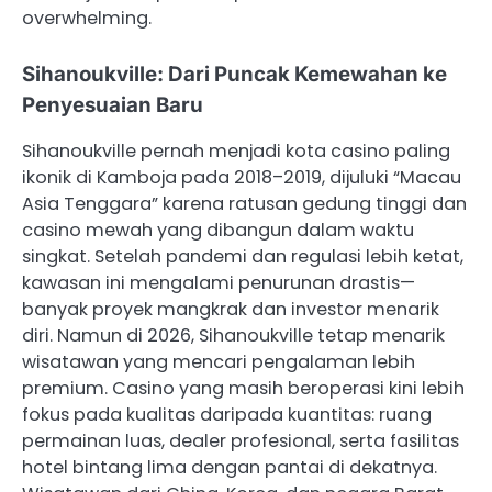
overwhelming.
Sihanoukville: Dari Puncak Kemewahan ke
Penyesuaian Baru
Sihanoukville pernah menjadi kota casino paling
ikonik di Kamboja pada 2018–2019, dijuluki “Macau
Asia Tenggara” karena ratusan gedung tinggi dan
casino mewah yang dibangun dalam waktu
singkat. Setelah pandemi dan regulasi lebih ketat,
kawasan ini mengalami penurunan drastis—
banyak proyek mangkrak dan investor menarik
diri. Namun di 2026, Sihanoukville tetap menarik
wisatawan yang mencari pengalaman lebih
premium. Casino yang masih beroperasi kini lebih
fokus pada kualitas daripada kuantitas: ruang
permainan luas, dealer profesional, serta fasilitas
hotel bintang lima dengan pantai di dekatnya.