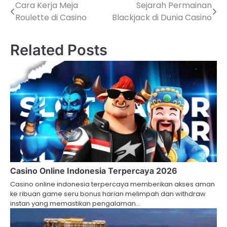
Cara Kerja Meja
Sejarah Permainan
Post
Roulette di Casino
Blackjack di Dunia Casino
navigation
Related Posts
Casino Online Indonesia Terpercaya 2026
Casino online indonesia terpercaya memberikan akses aman
ke ribuan game seru bonus harian melimpah dan withdraw
instan yang memastikan pengalaman…