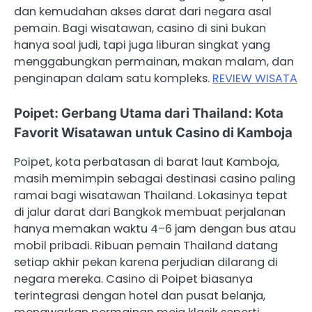
dan kemudahan akses darat dari negara asal
pemain. Bagi wisatawan, casino di sini bukan
hanya soal judi, tapi juga liburan singkat yang
menggabungkan permainan, makan malam, dan
penginapan dalam satu kompleks.
REVIEW WISATA
Poipet: Gerbang Utama dari Thailand: Kota
Favorit Wisatawan untuk Casino di Kamboja
Poipet, kota perbatasan di barat laut Kamboja,
masih memimpin sebagai destinasi casino paling
ramai bagi wisatawan Thailand. Lokasinya tepat
di jalur darat dari Bangkok membuat perjalanan
hanya memakan waktu 4–6 jam dengan bus atau
mobil pribadi. Ribuan pemain Thailand datang
setiap akhir pekan karena perjudian dilarang di
negara mereka. Casino di Poipet biasanya
terintegrasi dengan hotel dan pusat belanja,