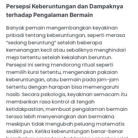
Persepsi Keberuntungan dan Dampaknya
terhadap Pengalaman Bermain
Banyak pemain mengembangkan keyakinan
pribadi tentang keberuntungan, seperti merasa
“sedang beruntung” setelah beberapa
kemenangan kecil atau sebaliknya menghindari
meja tertentu setelah kekalahan beruntun.
Persepsi ini sering mendorong ritual seperti
memilih kursi tertentu, mengenakan pakaian
keberuntungan, atau bermain pada jam-jam
tertentu dengan harapan bisa memengaruhi
nasib. Secara psikologis, keyakinan semacam itu
memberikan rasa kontrol di tengah
ketidakpastian, membuat pengalaman bermain
terasa lebih menyenangkan dan bermakna
meskipun tidak mengubah peluang matematis
sedikit pun. Ketika keberuntungan benar-benar