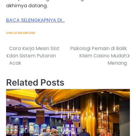
akhirnya datang.
BACA SELENGKAPNYA DI…
UNCATEGORIZED
Cara Kerja Mesin Slot
Psikologi Pemain di Balik
Post
dan Sistem Putaran
Klaim Casino Mudah
navigation
Acak
Menang
Related Posts