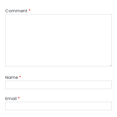
Comment
*
Name
*
Email
*