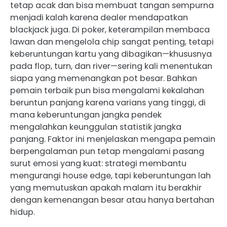
tetap acak dan bisa membuat tangan sempurna
menjadi kalah karena dealer mendapatkan
blackjack juga. Di poker, keterampilan membaca
lawan dan mengelola chip sangat penting, tetapi
keberuntungan kartu yang dibagikan—khususnya
pada flop, turn, dan river—sering kali menentukan
siapa yang memenangkan pot besar. Bahkan
pemain terbaik pun bisa mengalami kekalahan
beruntun panjang karena varians yang tinggi, di
mana keberuntungan jangka pendek
mengalahkan keunggulan statistik jangka
panjang. Faktor ini menjelaskan mengapa pemain
berpengalaman pun tetap mengalami pasang
surut emosi yang kuat: strategi membantu
mengurangi house edge, tapi keberuntungan lah
yang memutuskan apakah malam itu berakhir
dengan kemenangan besar atau hanya bertahan
hidup.