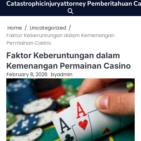
Catastrophicinjuryattorney Pemberitahuan Ca
Skip
to
content
Home
Uncategorized
Faktor Keberuntungan dalam Kemenangan
Permainan Casino
Faktor Keberuntungan dalam
Kemenangan Permainan Casino
February 8, 2026
by
admin