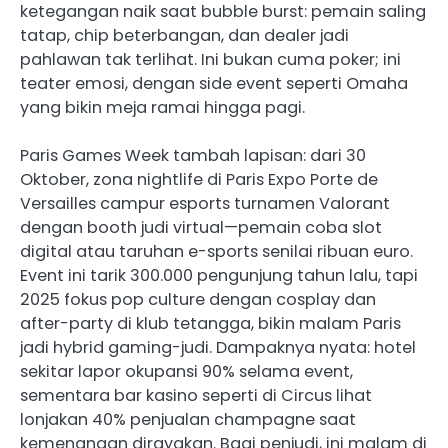
ketegangan naik saat bubble burst: pemain saling
tatap, chip beterbangan, dan dealer jadi
pahlawan tak terlihat. Ini bukan cuma poker; ini
teater emosi, dengan side event seperti Omaha
yang bikin meja ramai hingga pagi.
Paris Games Week tambah lapisan: dari 30
Oktober, zona nightlife di Paris Expo Porte de
Versailles campur esports turnamen Valorant
dengan booth judi virtual—pemain coba slot
digital atau taruhan e-sports senilai ribuan euro.
Event ini tarik 300.000 pengunjung tahun lalu, tapi
2025 fokus pop culture dengan cosplay dan
after-party di klub tetangga, bikin malam Paris
jadi hybrid gaming-judi. Dampaknya nyata: hotel
sekitar lapor okupansi 90% selama event,
sementara bar kasino seperti di Circus lihat
lonjakan 40% penjualan champagne saat
kemenangan dirayakan. Bagi penjudi, ini malam di