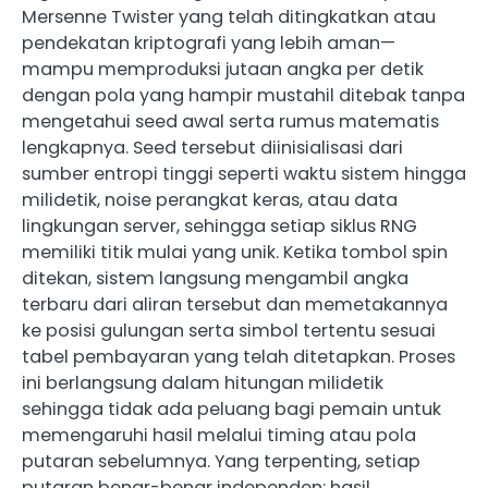
Mersenne Twister yang telah ditingkatkan atau
pendekatan kriptografi yang lebih aman—
mampu memproduksi jutaan angka per detik
dengan pola yang hampir mustahil ditebak tanpa
mengetahui seed awal serta rumus matematis
lengkapnya. Seed tersebut diinisialisasi dari
sumber entropi tinggi seperti waktu sistem hingga
milidetik, noise perangkat keras, atau data
lingkungan server, sehingga setiap siklus RNG
memiliki titik mulai yang unik. Ketika tombol spin
ditekan, sistem langsung mengambil angka
terbaru dari aliran tersebut dan memetakannya
ke posisi gulungan serta simbol tertentu sesuai
tabel pembayaran yang telah ditetapkan. Proses
ini berlangsung dalam hitungan milidetik
sehingga tidak ada peluang bagi pemain untuk
memengaruhi hasil melalui timing atau pola
putaran sebelumnya. Yang terpenting, setiap
putaran benar-benar independen: hasil