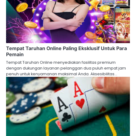
Tempat Taruhan Online Paling Eksklusif Untuk Para
Pemain
Tempat Taruhan Online menyediakan fasilitas premium
dengan dukungan layanan pelanggan dua puluh empat jam
penuh untuk kenyamanan maksimal Anda. Aksesibilitas…