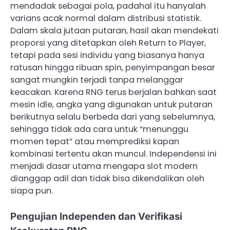
mendadak sebagai pola, padahal itu hanyalah
varians acak normal dalam distribusi statistik.
Dalam skala jutaan putaran, hasil akan mendekati
proporsi yang ditetapkan oleh Return to Player,
tetapi pada sesi individu yang biasanya hanya
ratusan hingga ribuan spin, penyimpangan besar
sangat mungkin terjadi tanpa melanggar
keacakan. Karena RNG terus berjalan bahkan saat
mesin idle, angka yang digunakan untuk putaran
berikutnya selalu berbeda dari yang sebelumnya,
sehingga tidak ada cara untuk “menunggu
momen tepat” atau memprediksi kapan
kombinasi tertentu akan muncul. Independensi ini
menjadi dasar utama mengapa slot modern
dianggap adil dan tidak bisa dikendalikan oleh
siapa pun.
Pengujian Independen dan Verifikasi