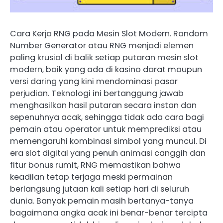
Cara Kerja RNG pada Mesin Slot Modern. Random
Number Generator atau RNG menjadi elemen
paling krusial di balik setiap putaran mesin slot
modern, baik yang ada di kasino darat maupun
versi daring yang kini mendominasi pasar
perjudian. Teknologi ini bertanggung jawab
menghasilkan hasil putaran secara instan dan
sepenuhnya acak, sehingga tidak ada cara bagi
pemain atau operator untuk memprediksi atau
memengaruhi kombinasi simbol yang muncul. Di
era slot digital yang penuh animasi canggih dan
fitur bonus rumit, RNG memastikan bahwa
keadilan tetap terjaga meski permainan
berlangsung jutaan kali setiap hari di seluruh
dunia. Banyak pemain masih bertanya-tanya
bagaimana angka acak ini benar-benar tercipta