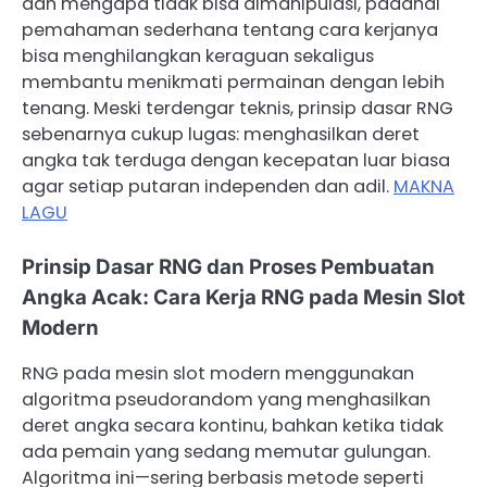
dan mengapa tidak bisa dimanipulasi, padahal
pemahaman sederhana tentang cara kerjanya
bisa menghilangkan keraguan sekaligus
membantu menikmati permainan dengan lebih
tenang. Meski terdengar teknis, prinsip dasar RNG
sebenarnya cukup lugas: menghasilkan deret
angka tak terduga dengan kecepatan luar biasa
agar setiap putaran independen dan adil.
MAKNA
LAGU
Prinsip Dasar RNG dan Proses Pembuatan
Angka Acak: Cara Kerja RNG pada Mesin Slot
Modern
RNG pada mesin slot modern menggunakan
algoritma pseudorandom yang menghasilkan
deret angka secara kontinu, bahkan ketika tidak
ada pemain yang sedang memutar gulungan.
Algoritma ini—sering berbasis metode seperti