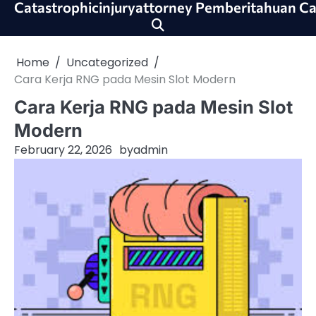
Catastrophicinjuryattorney Pemberitahuan Ca
Skip
to
content
Home
Uncategorized
Cara Kerja RNG pada Mesin Slot Modern
Cara Kerja RNG pada Mesin Slot
Modern
February 22, 2026
by
admin