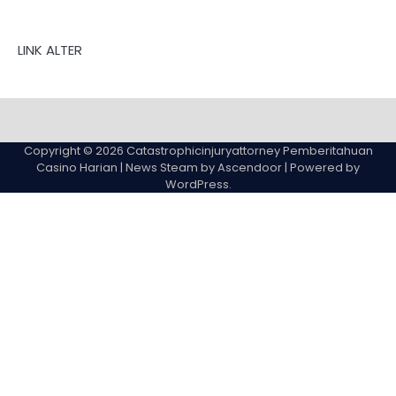
LINK ALTER
Sample
Page
Copyright © 2026
Catastrophicinjuryattorney Pemberitahuan
Casino Harian
| News Steam by
Ascendoor
| Powered by
WordPress
.