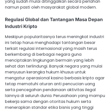
yang sudah mulai ditinggalkan secara perlahan
namun pasti oleh masyarakat global modern.
Regulasi Global dan Tantangan Masa Depan
Industri Kripto
Meskipun popularitasnya terus meningkat industri
ini tetap harus menghadapi tantangan besar
terkait regulasi internasional yang masih terus
berkembang di berbagai negara guna
menciptakan lingkungan bermain yang lebih
sehat dan terlindungi. Banyak negara yang mulai
menyusun kerangka hukum khusus untuk
mengatur operasional kasino berbasis kripto agar
tetap mematuhi aturan anti pencucian uang
serta pencegahan pendanaan aktivitas ilegal
lainnya di seluruh dunia. Perusahaan yang mampu
bekerja sama dengan otoritas hukum serta
menerapkan standar etika bisnis yang tinggi