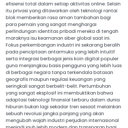
efisiensi total dalam setiap aktivitas online. Selain
itu privasi yang ditawarkan oleh teknologi rantai
blok memberikan rasa aman tambahan bagi
para pemain yang sangat menghargai
perlindungan identitas pribadi mereka di tengah
maraknya isu keamanan siber global saat ini.
Fokus perkembangan industri ini sekarang beralih
pada penciptaan antarmuka yang lebih intuitif
serta integrasi berbagai jenis koin digital populer
guna menjangkau basis pengguna yang lebih luas
di berbagai negara tanpa terkendala batasan
geografis maupun regulasi keuangan yang
seringkali sangat berbelit-belit. Pertumbuhan
yang sangat eksplosif ini membuktikan bahwa
adaptasi teknologi finansial terbaru dalam dunia
hiburan bukan lagi sekadar tren sesaat melainkan
sebuah revolusi jangka panjang yang akan
mengubah wajah industri perjudian internasional
menjadi jauh lebih modern dan transparan bagi