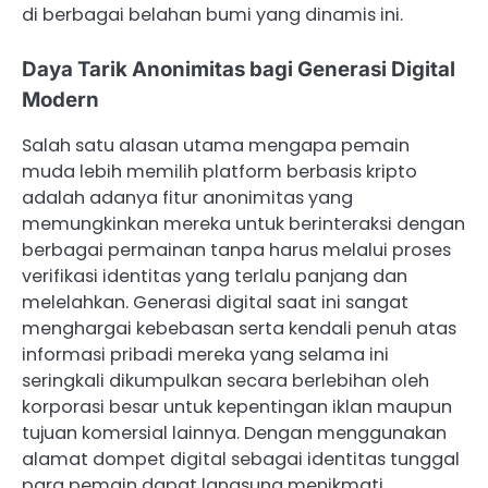
di berbagai belahan bumi yang dinamis ini.
Daya Tarik Anonimitas bagi Generasi Digital
Modern
Salah satu alasan utama mengapa pemain
muda lebih memilih platform berbasis kripto
adalah adanya fitur anonimitas yang
memungkinkan mereka untuk berinteraksi dengan
berbagai permainan tanpa harus melalui proses
verifikasi identitas yang terlalu panjang dan
melelahkan. Generasi digital saat ini sangat
menghargai kebebasan serta kendali penuh atas
informasi pribadi mereka yang selama ini
seringkali dikumpulkan secara berlebihan oleh
korporasi besar untuk kepentingan iklan maupun
tujuan komersial lainnya. Dengan menggunakan
alamat dompet digital sebagai identitas tunggal
para pemain dapat langsung menikmati