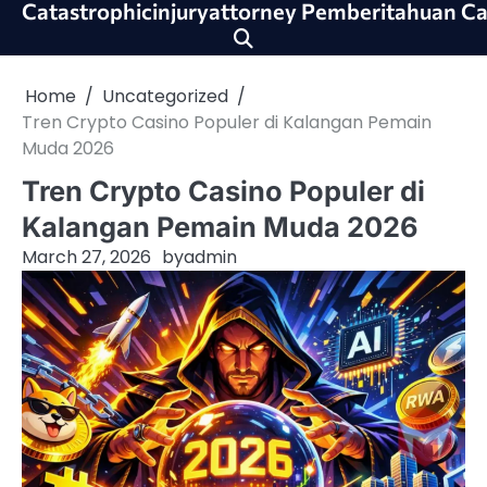
Catastrophicinjuryattorney Pemberitahuan Ca
Skip
to
content
Home
Uncategorized
Tren Crypto Casino Populer di Kalangan Pemain
Muda 2026
Tren Crypto Casino Populer di
Kalangan Pemain Muda 2026
March 27, 2026
by
admin