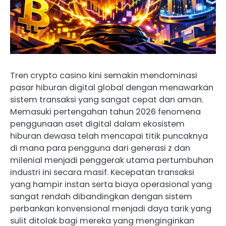
Tren crypto casino kini semakin mendominasi
pasar hiburan digital global dengan menawarkan
sistem transaksi yang sangat cepat dan aman.
Memasuki pertengahan tahun 2026 fenomena
penggunaan aset digital dalam ekosistem
hiburan dewasa telah mencapai titik puncaknya
di mana para pengguna dari generasi z dan
milenial menjadi penggerak utama pertumbuhan
industri ini secara masif. Kecepatan transaksi
yang hampir instan serta biaya operasional yang
sangat rendah dibandingkan dengan sistem
perbankan konvensional menjadi daya tarik yang
sulit ditolak bagi mereka yang menginginkan