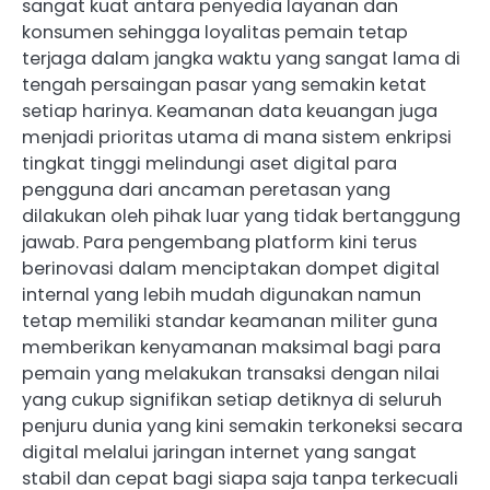
sangat kuat antara penyedia layanan dan
konsumen sehingga loyalitas pemain tetap
terjaga dalam jangka waktu yang sangat lama di
tengah persaingan pasar yang semakin ketat
setiap harinya. Keamanan data keuangan juga
menjadi prioritas utama di mana sistem enkripsi
tingkat tinggi melindungi aset digital para
pengguna dari ancaman peretasan yang
dilakukan oleh pihak luar yang tidak bertanggung
jawab. Para pengembang platform kini terus
berinovasi dalam menciptakan dompet digital
internal yang lebih mudah digunakan namun
tetap memiliki standar keamanan militer guna
memberikan kenyamanan maksimal bagi para
pemain yang melakukan transaksi dengan nilai
yang cukup signifikan setiap detiknya di seluruh
penjuru dunia yang kini semakin terkoneksi secara
digital melalui jaringan internet yang sangat
stabil dan cepat bagi siapa saja tanpa terkecuali