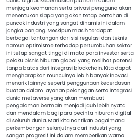
dunia digital. Keberhasilan platform dalam
menjaga keamanan serta privasi pengguna akan
menentukan siapa yang akan tetap bertahan di
puncak industri yang sangat dinamis ini dalam
jangka panjang. Meskipun masih terdapat
berbagai tantangan dari sisi regulasi dan teknis
namun optimisme terhadap pertumbuhan sektor
ini tetap sangat tinggi di mata para investor serta
pelaku bisnis hiburan global yang melihat potensi
tanpa batas dari integrasi blockchain. Kita dapat
mengharapkan munculnya lebih banyak inovasi
menarik lainnya seperti penggunaan kecerdasan
buatan dalam layanan pelanggan serta integrasi
dunia metaverse yang akan membuat
pengalaman bermain menjadi jauh lebih nyata
dan mendalam bagi para pecinta hiburan digital
di seluruh dunia. Mari kita nantikan bagaimana
perkembangan selanjutnya dari industri yang
sangat progresif ini dalam memberikan warna