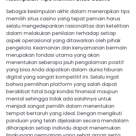
Sebagai kesimpulan akhir dalam menerapkan tips
memilih situs casino yang tepat pemain harus
selalu mengedepankan rasionalitas dan ketelitian
dalam melakukan penilaian terhadap setiap
aspek operasional yang ditawarkan oleh pihak
pengelola. Keamanan dan kenyamanan bermain
merupakan fondasi utama yang akan
menentukan seberapa jauh pengalaman positif
yang bisa Anda dapatkan dalam dunia hiburan
digital yang sangat kompetitif ini. Selalu ingat
bahwa pemilihan platform yang salah dapat
berakibat fatal bagi kondisi finansial maupun
mental sehingga tidak ada salahnya untuk
menjadi sangat pemilih dalam menentukan
tempat bertaruh yang ideal. Dengan mengikuti
panduan yang telah dijelaskan secara mendalam
diharapkan setiap individu dapat menemukan
lingkungan permainan yang sehat aman serta