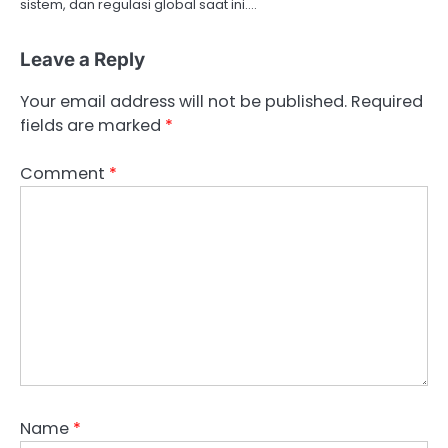
sistem, dan regulasi global saat ini.…
Leave a Reply
Your email address will not be published.
Required
fields are marked
*
Comment
*
Name
*