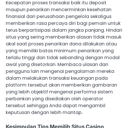
Kecepatan proses transaksi baik itu deposit
maupun penarikan mencerminkan kesehatan
finansial dari perusahaan pengelola sekaligus
memberikan rasa percaya diri bagi pemain untuk
terus berpartisipasi dalam jangka panjang. Hindari
situs yang sering memberikan alasan tidak masuk
akal saat proses penarikan dana dilakukan atau
yang memiliki batas minimum penarikan yang
terlalu tinggi dan tidak sebanding dengan modal
awal yang disetorkan. Membaca ulasan dari
pengguna lain mengenai pengalaman mereka
dalam melakukan transaksi keuangan pada
platform tersebut akan memberikan gambaran
yang lebih objektif mengenai performa sistem
perbankan yang disediakan oleh operator
tersebut sehingga Anda dapat mengambil
keputusan dengan lebih mantap.
Kesimpulan Tips Memilih Situs Casino