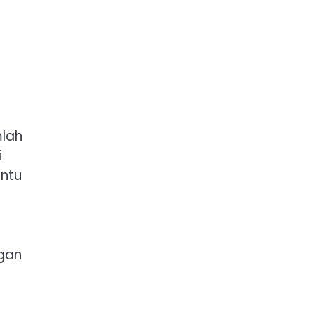
mlah
i
antu
ngan