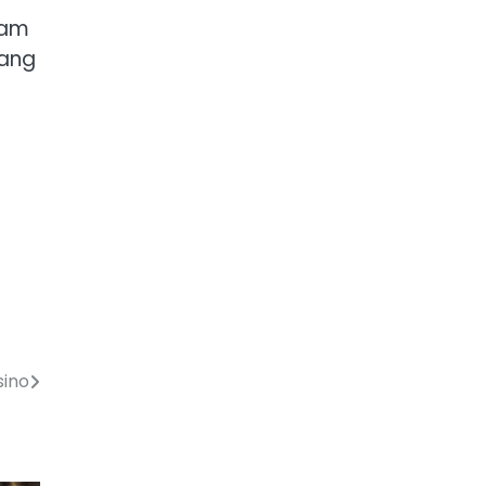
lam
uang
sino