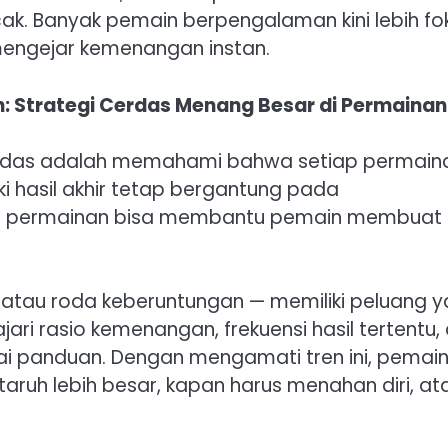
ak. Banyak pemain berpengalaman kini lebih fo
mengejar kemenangan instan.
: Strategi Cerdas Menang Besar di Permainan
rdas adalah memahami bahwa setiap permain
ski hasil akhir tetap bergantung pada
em permainan bisa membantu pemain membuat
u, atau roda keberuntungan — memiliki peluang 
i rasio kemenangan, frekuensi hasil tertentu,
gai panduan. Dengan mengamati tren ini, pemai
aruh lebih besar, kapan harus menahan diri, at