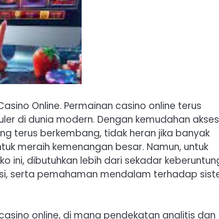
asino Online. Permainan casino online terus
opuler di dunia modern. Dengan kemudahan akses
ang terus berkembang, tidak heran jika banyak
ntuk meraih kemenangan besar. Namun, untuk
o ini, dibutuhkan lebih dari sekadar keberuntun
mosi, serta pemahaman mendalam terhadap sis
asino online, di mana pendekatan analitis dan