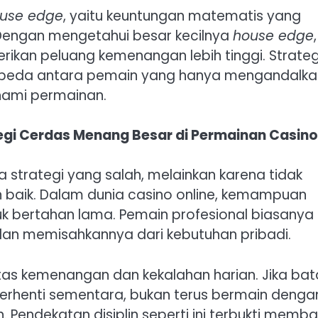
use edge
, yaitu keuntungan matematis yang
 Dengan mengetahui besar kecilnya
house edge
,
kan peluang kemenangan lebih tinggi. Strateg
pembeda antara pemain yang hanya mengandalka
ami permainan.
egi Cerdas Menang Besar di Permainan Casino
 strategi yang salah, melainkan karena tidak
aik. Dalam dunia casino online, kemampuan
k bertahan lama. Pemain profesional biasanya
an memisahkannya dari kebutuhan pribadi.
tas kemenangan dan kekalahan harian. Jika bat
erhenti sementara, bukan terus bermain denga
Pendekatan disiplin seperti ini terbukti memb