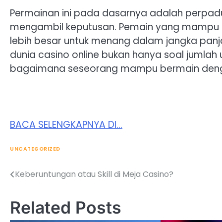
Permainan ini pada dasarnya adalah perpa
mengambil keputusan. Pemain yang mampu 
lebih besar untuk menang dalam jangka panj
dunia casino online bukan hanya soal jumlah
bagaimana seseorang mampu bermain dengan 
BACA SELENGKAPNYA DI…
UNCATEGORIZED
Keberuntungan atau Skill di Meja Casino?
Post
navigation
Related Posts