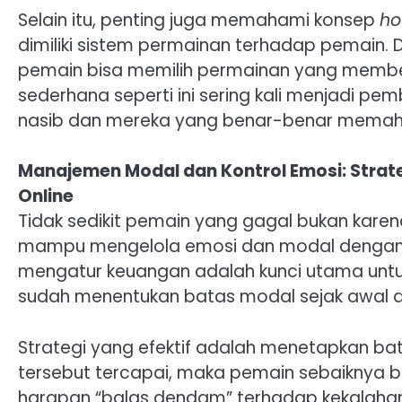
Selain itu, penting juga memahami konsep
ho
dimiliki sistem permainan terhadap pemain.
pemain bisa memilih permainan yang memberi
sederhana seperti ini sering kali menjadi 
nasib dan mereka yang benar-benar memah
Manajemen Modal dan Kontrol Emosi: Strat
Online
Tidak sedikit pemain yang gagal bukan karena
mampu mengelola emosi dan modal dengan b
mengatur keuangan adalah kunci utama untu
sudah menentukan batas modal sejak awal d
Strategi yang efektif adalah menetapkan ba
tersebut tercapai, maka pemain sebaiknya b
harapan “balas dendam” terhadap kekalahan. 