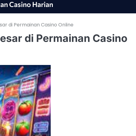
an Casino Harian
ar di Permainan Casino Online
esar di Permainan Casino