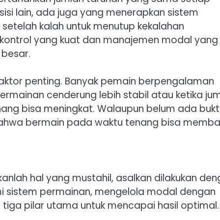
 sisi lain, ada juga yang menerapkan sistem
n setelah kalah untuk menutup kekalahan
n kontrol yang kuat dan manajemen modal yang
 besar.
 faktor penting. Banyak pemain berpengalaman
rmainan cenderung lebih stabil atau ketika ju
nang bisa meningkat. Walaupun belum ada bukt
a bahwa bermain pada waktu tenang bisa memb
anlah hal yang mustahil, asalkan dilakukan de
mi sistem permainan, mengelola modal dengan
 tiga pilar utama untuk mencapai hasil optimal.