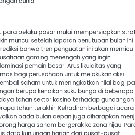
angan dunia.
ret para pelaku pasar mulai mempersiapkan stra
n muncul setelah laporan penutupan bulan ini
rediksi bahwa tren penguatan ini akan memicu
erusahaan gaming menengah yang ingin
inasi pemain besar. Arus likuiditas yang
emas bagi perusahaan untuk melakukan aksi
kembali saham untuk meningkatkan nilai bagi p
gan berupa kenaikan suku bunga di beberapa
daya tahan sektor kasino terhadap guncangan
erapa tahun terakhir. Kehadiran berbagai acara
jadwalkan pada bulan depan juga diharapkan menj
rong harga saham bergerak ke zona hijau. Par
lis data kunjungan harian dari pusat-pusat