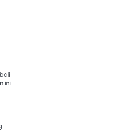
bali
 ini
g