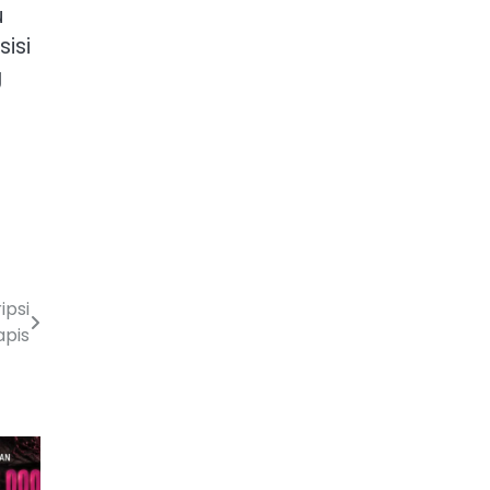
u
isi
g
ipsi
apis