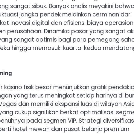
ang sangat sibuk. Banyak analis meyakini bahw
uktuasi jangka pendek melainkan cerminan dari
t inovasi digital dan efisiensi biaya operasion
n perusahaan. Dinamika pasar yang sangat akt
an yang sangat optimis bagi para pemegang sa
reka hingga memasuki kuartal kedua mendatan
aming
kasino fisik besar menunjukkan grafik pendaki
an yang terus meningkat setiap harinya di bu
Vegas dan memiliki ekspansi luas di wilayah Asi
ang cukup signifikan berkat optimalisasi segm
enuhnya pada segmen VIP. Strategi diversifikas
perti hotel mewah dan pusat belanja premium