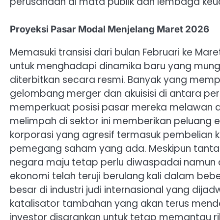
perusahaan di mata publik dan lembaga keu
Proyeksi Pasar Modal Menjelang Maret 2026
Memasuki transisi dari bulan Februari ke Ma
untuk menghadapi dinamika baru yang mungki
diterbitkan secara resmi. Banyak yang memp
gelombang merger dan akuisisi di antara p
memperkuat posisi pasar mereka melawan dom
melimpah di sektor ini memberikan peluang 
korporasi yang agresif termasuk pembelian 
pemegang saham yang ada. Meskipun tantan
negara maju tetap perlu diwaspadai namun 
ekonomi telah teruji berulang kali dalam beb
besar di industri judi internasional yang di
katalisator tambahan yang akan terus mendo
investor disarankan untuk tetap memantau ri