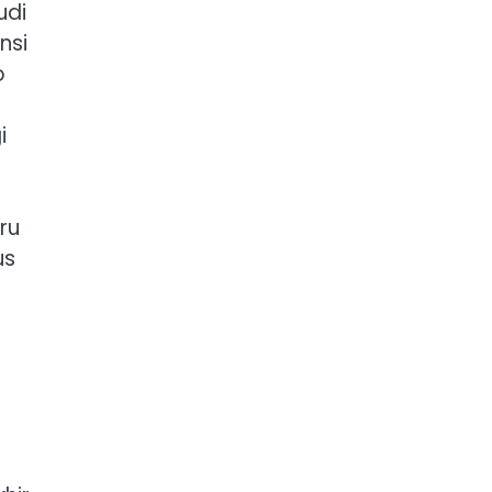
udi
nsi
o
i
ru
us