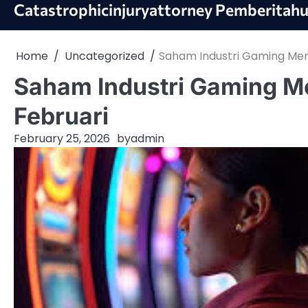
Skip
Catastrophicinjuryattorney Pemberitahu
to
content
Home
Uncategorized
Saham Industri Gaming Men
Saham Industri Gaming M
Februari
February 25, 2026
by
admin