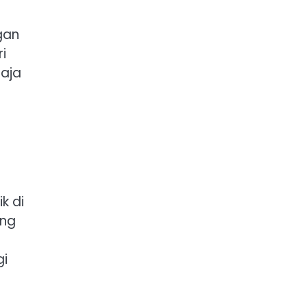
gan
i
saja
k di
ing
gi