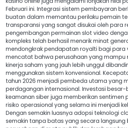
kasino online juga mengalami lonjakan nilai
Februari ini. Integrasi sistem pembayaran 
buatan dalam memantau perilaku pemain tel
transparansi yang sangat disukai oleh para 
pengembangan permainan slot video dengan gra
kompleks telah berhasil menarik minat gener
mendongkrak pendapatan royalti bagi para v
mencatat bahwa perusahaan yang mampu meny
kinerja saham yang jauh lebih unggul diban
menggunakan sistem konvensional. Kecepatan
tahun 2026 menjadi pembeda utama yang me
perdagangan internasional. Investasi besar
keamanan siber juga memberikan sentimen po
risiko operasional yang selama ini menjadi
Dengan semakin luasnya adopsi teknologi clo
semakin tanpa batas yang secara langsung be