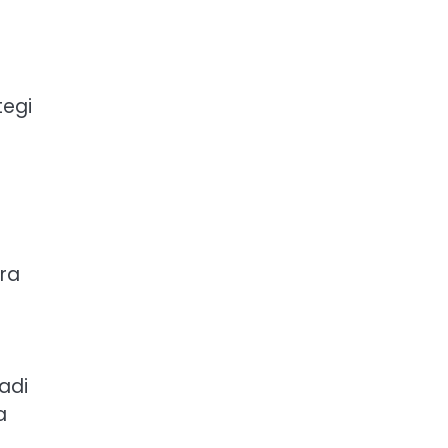
tegi
ara
adi
a