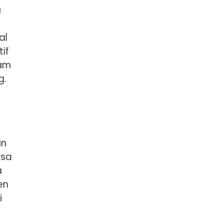
a
al
if
ham
g.
an
rsa
a
en
i