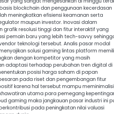
 pasar yang sangat mengesankan di minggu terak
berbasis blockchain dan penggunaan kecerdasan
ah meningkatkan efisiensi keamanan serta
regulator maupun investor. Inovasi dalam
fik resolusi tinggi dan fitur interaktif yang
asi pemain baru yang lebih tech-savvy sehingg
endor teknologi tersebut. Analis pasar modal
ajikan solusi gaming lintas platform memili
dingkan dengan kompetitor yang masih
 adaptasi terhadap perubahan tren digital di
nentukan posisi harga saham di papan
-besaran pada riset dan pengembangan fitur
sitif karena hal tersebut mampu meminimalisi
 kekhawatiran utama para pemegang kepentinga
ud gaming maka jangkauan pasar industri ini p
rkontribusi pada peningkatan nilai valuasi