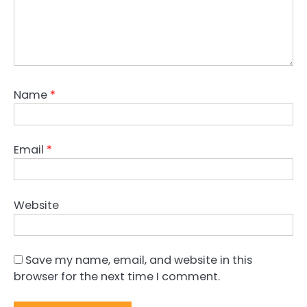
Name
*
Email
*
Website
Save my name, email, and website in this
browser for the next time I comment.