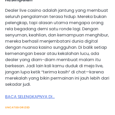
Dealer live casino adalah jantung yang membuat
seluruh pengalaman terasa hidup. Mereka bukan
pelengkap, tapi alasan utama mengapa orang
rela begadang demi satu ronde lagi. Dengan
senyuman, keahlian, dan kemampuan menghibur,
mereka berhasil menjembatani dunia digital
dengan nuansa kasino sungguhan. Di balik setiap
kemenangan besar atau kekalahan lucu, ada
dealer yang diam-diam membuat malam itu
berkesan. Jadi lain kali kamu duduk di meja live,
jangan lupa ketik “terima kasih” di chat—karena
merekalah yang bikin permainan ini jauh lebih dari
sekadar judi.
BACA SELENGKAPNYA DI…
UNCATEGORIZED