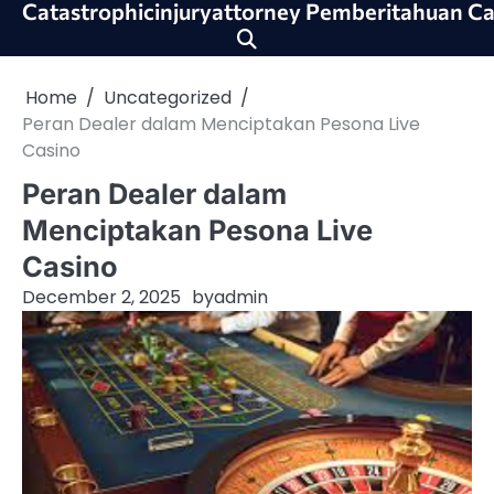
Catastrophicinjuryattorney Pemberitahuan Ca
Skip
to
content
Home
Uncategorized
Peran Dealer dalam Menciptakan Pesona Live
Casino
Peran Dealer dalam
Menciptakan Pesona Live
Casino
December 2, 2025
by
admin