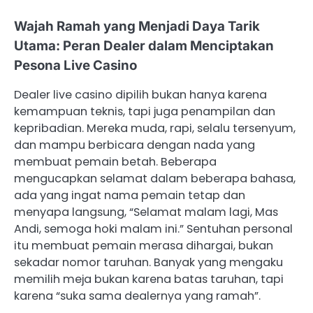
Wajah Ramah yang Menjadi Daya Tarik
Utama: Peran Dealer dalam Menciptakan
Pesona Live Casino
Dealer live casino dipilih bukan hanya karena
kemampuan teknis, tapi juga penampilan dan
kepribadian. Mereka muda, rapi, selalu tersenyum,
dan mampu berbicara dengan nada yang
membuat pemain betah. Beberapa
mengucapkan selamat dalam beberapa bahasa,
ada yang ingat nama pemain tetap dan
menyapa langsung, “Selamat malam lagi, Mas
Andi, semoga hoki malam ini.” Sentuhan personal
itu membuat pemain merasa dihargai, bukan
sekadar nomor taruhan. Banyak yang mengaku
memilih meja bukan karena batas taruhan, tapi
karena “suka sama dealernya yang ramah”.