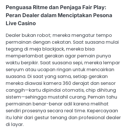
Penguasa Ritme dan Penjaga Fair Play:
Peran Dealer dalam Menciptakan Pesona
Live Casino
Dealer bukan robot; mereka mengatur tempo
permainan dengan cekatan. Saat suasana mulai
tegang di meja blackjack, mereka bisa
memperlambat gerakan agar pemain punya
waktu berpikir. Saat suasana sepi, mereka lempar
senyum atau ucapan ringan untuk mencairkan
suasana. Di saat yang sama, setiap gerakan
mereka diawasi kamera 360 derajat dan sensor
canggih—kartu dipindai otomatis, chip dihitung
sistem—sehingga mustahil curang. Pemain tahu
permainan benar-benar adil karena melihat
sendiri prosesnya secara real time. Kepercayaan
itu lahir dari gestur tenang dan profesional dealer
di layar.