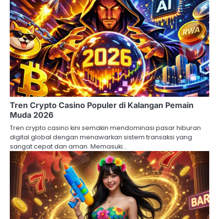
Tren Crypto Casino Populer di Kalangan Pemain
Muda 2026
Tren crypto casino kini semakin mendominasi pasar hiburan
digital global dengan menawarkan sistem transaksi yang
sangat cepat dan aman. Memasuki…