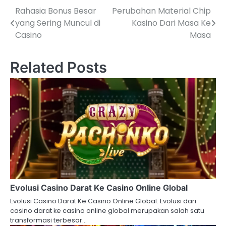
Rahasia Bonus Besar
Perubahan Material Chip
Post
yang Sering Muncul di
Kasino Dari Masa Ke
navigation
Casino
Masa
Related Posts
Evolusi Casino Darat Ke Casino Online Global
Evolusi Casino Darat Ke Casino Online Global. Evolusi dari
casino darat ke casino online global merupakan salah satu
transformasi terbesar…