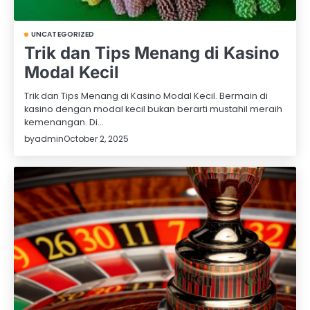
UNCATEGORIZED
Trik dan Tips Menang di Kasino
Modal Kecil
Trik dan Tips Menang di Kasino Modal Kecil. Bermain di
kasino dengan modal kecil bukan berarti mustahil meraih
kemenangan. Di…
by
admin
October 2, 2025