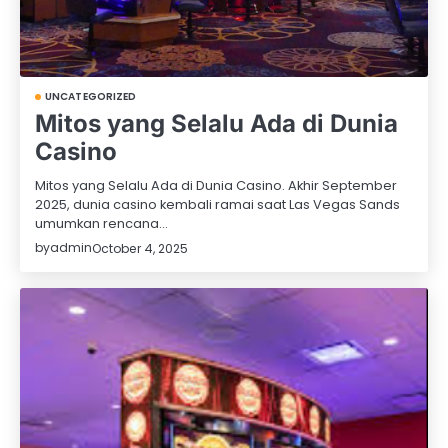
UNCATEGORIZED
Mitos yang Selalu Ada di Dunia
Casino
Mitos yang Selalu Ada di Dunia Casino. Akhir September
2025, dunia casino kembali ramai saat Las Vegas Sands
umumkan rencana…
by
admin
October 4, 2025