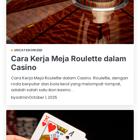
UNCATEGORIZED
Cara Kerja Meja Roulette dalam
Casino
Cara Kerja Meja Roulette dalam Casino. Roulette, dengan
roda berputar dan bola kecil yang melompat-lompat,
adalah salah satu ikon kasino…
by
admin
October 1, 2025