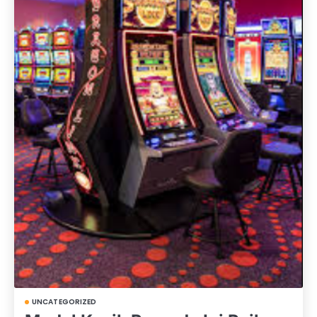
UNCATEGORIZED