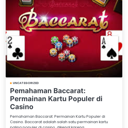
UNCATEGORIZED
Pemahaman Baccarat:
Permainan Kartu Populer di
Casino
Pemahaman Baccarat: Permainan Kartu Populer di
Casino. Baccarat adalah salah satu permainan kartu
paling populer di casino, dikenal karena