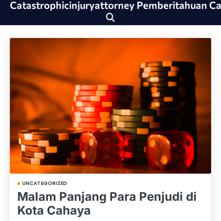
Catastrophicinjuryattorney Pemberitahuan Ca
Skip
to
content
UNCATEGORIZED
Malam Panjang Para Penjudi di
Kota Cahaya