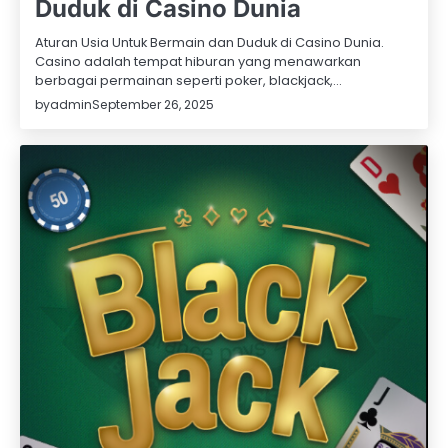
Duduk di Casino Dunia
Aturan Usia Untuk Bermain dan Duduk di Casino Dunia.
Casino adalah tempat hiburan yang menawarkan
berbagai permainan seperti poker, blackjack,…
by
admin
September 26, 2025