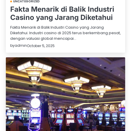
UNCATEGORIZED
Fakta Menarik di Balik Industri
Casino yang Jarang Diketahui
Fakta Menarik di Balik Industri Casino yang Jarang
Diketahui. Industri casino di 2025 terus berkembang pesat,
dengan valuasi global mencapai…
by
admin
October 5, 2025