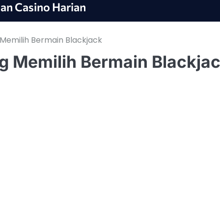
an Casino Harian
Memilih Bermain Blackjack
g Memilih Bermain Blackja