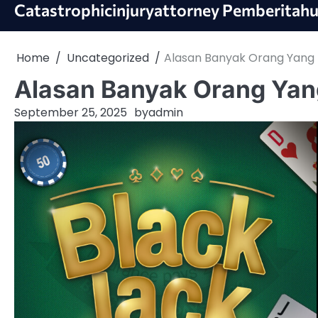
Skip
Catastrophicinjuryattorney Pemberitahu
to
content
Home
Uncategorized
Alasan Banyak Orang Yang 
Alasan Banyak Orang Yan
September 25, 2025
by
admin