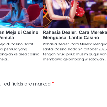
an Meja di Casino
Rahasia Dealer: Cara Merek
Pemula
Menguasai Lantai Casino
eja di Casino Darat
Rahasia Dealer: Cara Mereka Mengua
agi pemula yang
Lantai Casino. Pada 24 Oktober 2025,
langkah ke area casino
tengah hiruk-pikuk musim gugur ya
meja…
membawa gelombang wisatawan…
ired fields are marked
*