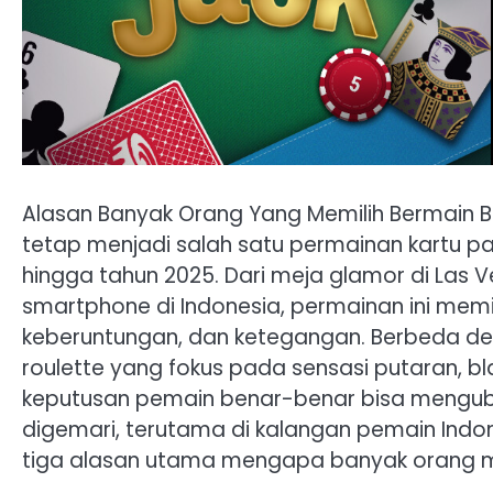
Alasan Banyak Orang Yang Memilih Bermain Blac
tetap menjadi salah satu permainan kartu pali
hingga tahun 2025. Dari meja glamor di Las V
smartphone di Indonesia, permainan ini memi
keberuntungan, dan ketegangan. Berbeda de
roulette yang fokus pada sensasi putaran, 
keputusan pemain benar-benar bisa menguba
digemari, terutama di kalangan pemain Indone
tiga alasan utama mengapa banyak orang me