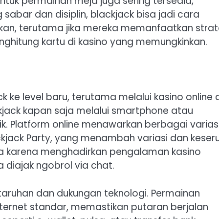
tuk permainan meja juga sering tersedia,
sabar dan disiplin, blackjack bisa jadi cara
kan, terutama jika mereka memanfaatkan strat
enghitung kartu di kasino yang memungkinkan.
ke level baru, terutama melalui kasino online 
ckjack kapan saja melalui smartphone atau
ik. Platform online menawarkan berbagai variasi
lackjack Party, yang menambah variasi dan keser
nesia karena menghadirkan pengalaman kasino
diajak ngobrol via chat.
as taruhan dan dukungan teknologi. Permainan
internet standar, memastikan putaran berjalan