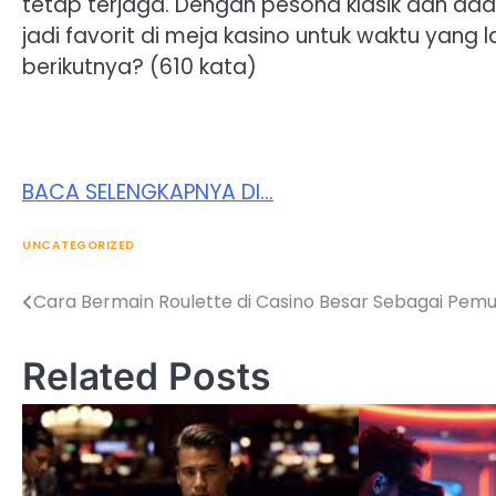
tetap terjaga. Dengan pesona klasik dan ada
jadi favorit di meja kasino untuk waktu yan
berikutnya? (610 kata)
BACA SELENGKAPNYA DI…
UNCATEGORIZED
Cara Bermain Roulette di Casino Besar Sebagai Pemu
Post
navigation
Related Posts