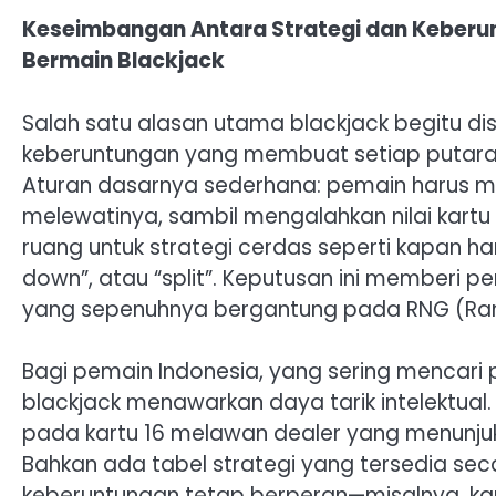
Keseimbangan Antara Strategi dan Keberu
Bermain Blackjack
Salah satu alasan utama blackjack begitu di
keberuntungan yang membuat setiap putara
Aturan dasarnya sederhana: pemain harus me
melewatinya, sambil mengalahkan nilai kartu 
ruang untuk strategi cerdas seperti kapan haru
down”, atau “split”. Keputusan ini memberi pe
yang sepenuhnya bergantung pada RNG (Ra
Bagi pemain Indonesia, yang sering mencari 
blackjack menawarkan daya tarik intelektual.
pada kartu 16 melawan dealer yang menunju
Bahkan ada tabel strategi yang tersedia sec
keberuntungan tetap berperan—misalnya, k