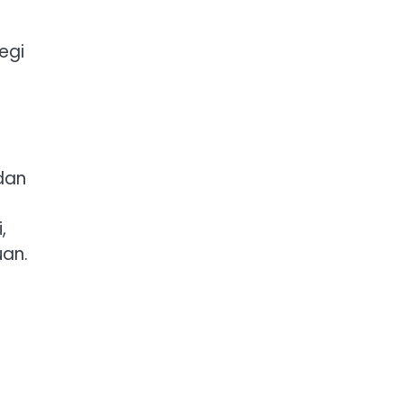
egi
dan
,
uan.