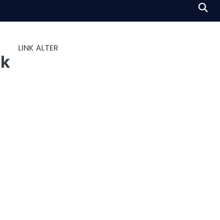
LINK ALTER
ck