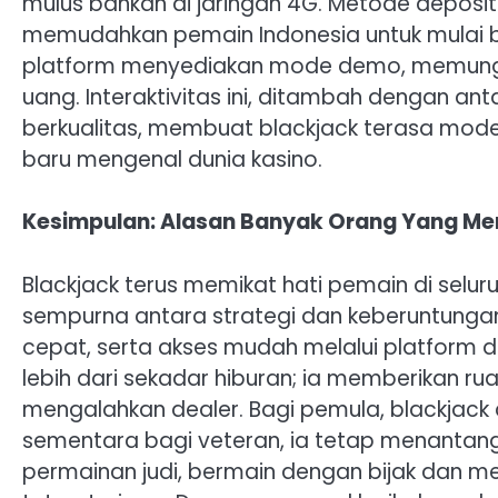
mulus bahkan di jaringan 4G. Metode deposit 
memudahkan pemain Indonesia untuk mulai be
platform menyediakan mode demo, memung
uang. Interaktivitas ini, ditambah dengan 
berkualitas, membuat blackjack terasa mod
baru mengenal dunia kasino.
Kesimpulan: Alasan Banyak Orang Yang Mem
Blackjack terus memikat hati pemain di selu
sempurna antara strategi dan keberuntunga
cepat, serta akses mudah melalui platform di
lebih dari sekadar hiburan; ia memberikan r
mengalahkan dealer. Bagi pemula, blackjack
sementara bagi veteran, ia tetap menantan
permainan judi, bermain dengan bijak dan 