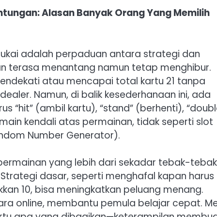
ntungan: Alasan Banyak Orang Yang Memilih
sukai adalah perpaduan antara strategi dan
n terasa menantang namun tetap menghibur.
ndekati atau mencapai total kartu 21 tanpa
dealer. Namun, di balik kesederhanaan ini, ada
s “hit” (ambil kartu), “stand” (berhenti), “doub
main kendali atas permainan, tidak seperti slot
ndom Number Generator).
permainan yang lebih dari sekadar tebak-tebak
 Strategi dasar, seperti menghafal kapan harus 
kkan 10, bisa meningkatkan peluang menang.
ara online, membantu pemula belajar cepat. Me
artu apa yang dibagikan—keterampilan membu