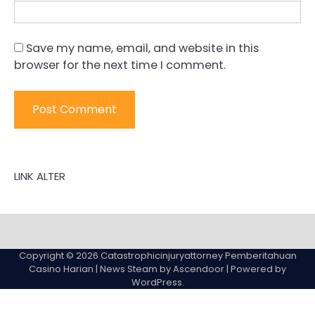
Save my name, email, and website in this
browser for the next time I comment.
LINK ALTER
Sample
Page
Copyright © 2026
Catastrophicinjuryattorney Pemberitahuan
Casino Harian
| News Steam by
Ascendoor
| Powered by
WordPress
.