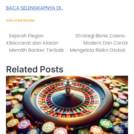
BACA SELENGKAPNYA DI..
UNCATEGORIZED
Sejarah Elegan
Strategi Bisnis Casino
Post
Baccarat dan Alasan
Modern Dan Cara
navigation
Memilih Banker Terbaik
Mengelola Risiko Global
Related Posts