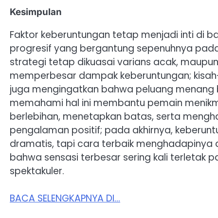
Kesimpulan
Faktor keberuntungan tetap menjadi inti di ba
progresif yang bergantung sepenuhnya pad
strategi tetap dikuasai varians acak, maupu
memperbesar dampak keberuntungan; kisah-ki
juga mengingatkan bahwa peluang menang bes
memahami hal ini membantu pemain menikma
berlebihan, menetapkan batas, serta mengha
pengalaman positif; pada akhirnya, keber
dramatis, tapi cara terbaik menghadapinya a
bahwa sensasi terbesar sering kali terletak 
spektakuler.
BACA SELENGKAPNYA DI…