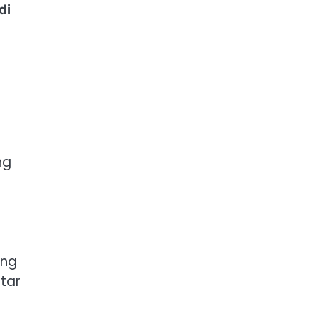
di
ng
ang
tar