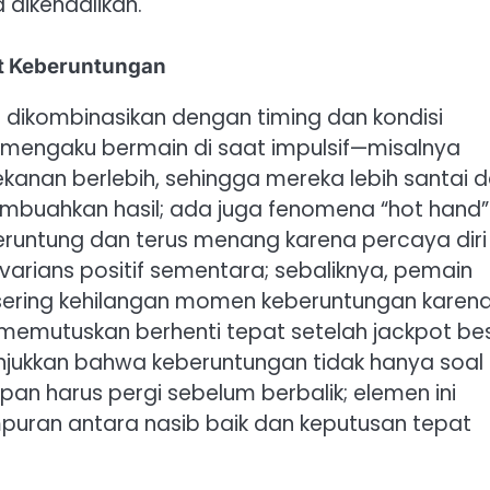
 dikendalikan.
at Keberuntungan
a dikombinasikan dengan timing dan kondisi
 mengaku bermain di saat impulsif—misalnya
ekanan berlebih, sehingga mereka lebih santai 
buahkan hasil; ada juga fenomena “hot hand”
untung dan terus menang karena percaya diri
h varians positif sementara; sebaliknya, pemain
n sering kehilangan momen keberuntungan karen
emutuskan berhenti tepat setelah jackpot be
njukkan bahwa keberuntungan tidak hanya soal
n harus pergi sebelum berbalik; elemen ini
uran antara nasib baik dan keputusan tepat