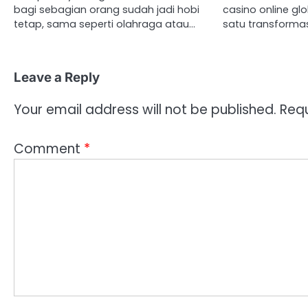
bagi sebagian orang sudah jadi hobi
casino online gl
tetap, sama seperti olahraga atau…
satu transformas
Leave a Reply
Your email address will not be published.
Requ
Comment
*