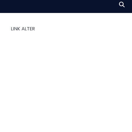
LINK ALTER