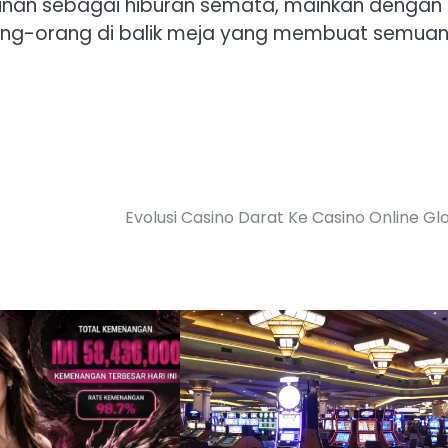
inan sebagai hiburan semata, mainkan dengan
orang-orang di balik meja yang membuat semua
Evolusi Casino Darat Ke Casino Online Gl