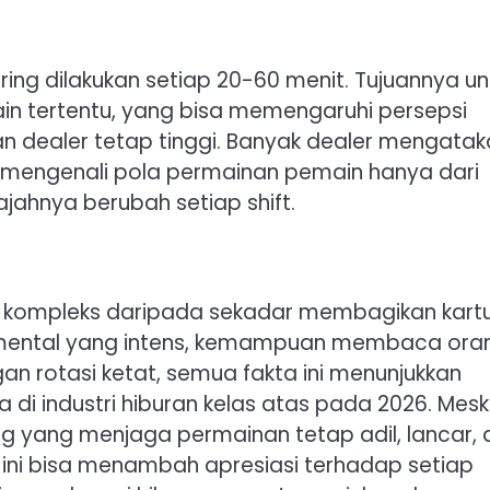
ring dilakukan setiap 20-60 menit. Tujuannya un
n tertentu, yang bisa memengaruhi persepsi
an dealer tetap tinggi. Banyak dealer mengata
 mengenali pola permainan pemain hanya dari
jahnya berubah setiap shift.
bih kompleks daripada sekadar membagikan kart
an mental yang intens, kemampuan membaca ora
n rotasi ketat, semua fakta ini menunjukkan
di industri hiburan kelas atas pada 2026. Mesk
ng yang menjaga permainan tetap adil, lancar,
ini bisa menambah apresiasi terhadap setiap