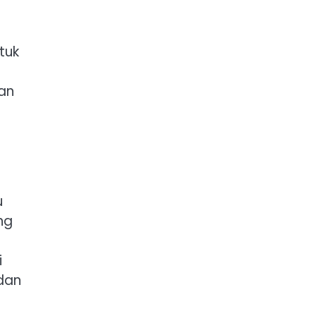
tuk
kan
u
ng
i
 dan