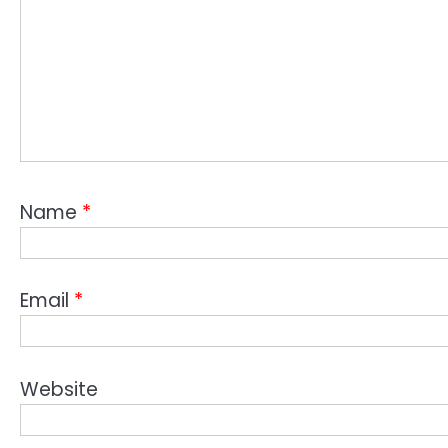
Name
*
Email
*
Website