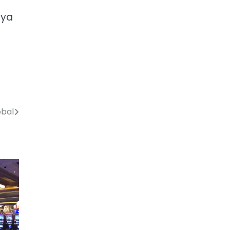
nya
obal