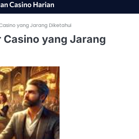
an Casino Harian
Casino yang Jarang Diketahui
r Casino yang Jarang