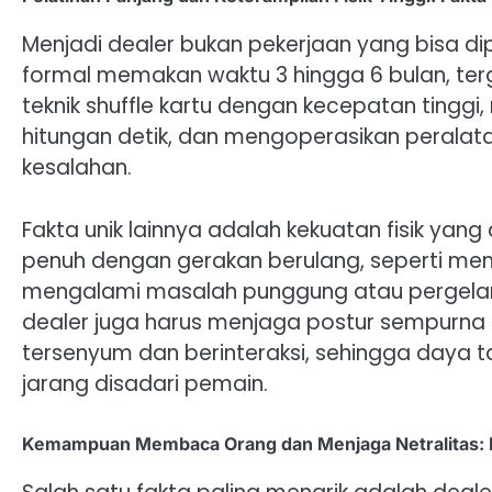
Menjadi dealer bukan pekerjaan yang bisa di
formal memakan waktu 3 hingga 6 bulan, ter
teknik shuffle kartu dengan kecepatan tingg
hitungan detik, dan mengoperasikan peralata
kesalahan.
Fakta unik lainnya adalah kekuatan fisik yang
penuh dengan gerakan berulang, seperti meng
mengalami masalah punggung atau pergelangan 
dealer juga harus menjaga postur sempurna
tersenyum dan berinteraksi, sehingga daya t
jarang disadari pemain.
Kemampuan Membaca Orang dan Menjaga Netralitas: Fa