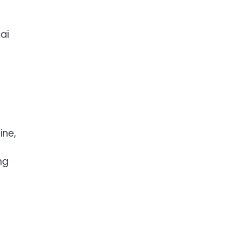
ai
ine,
ng