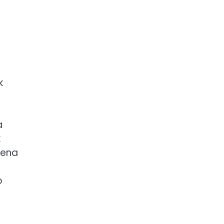
k
a
k
rena
o