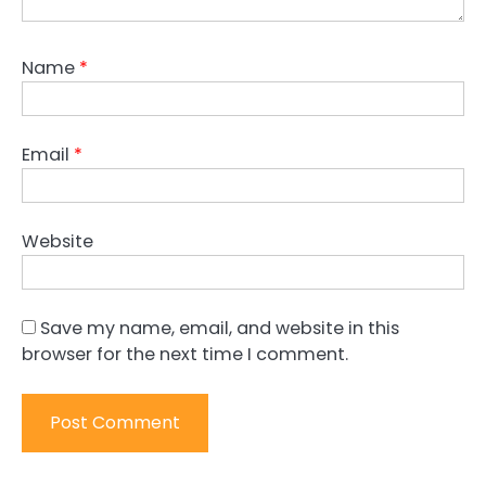
Name
*
Email
*
Website
Save my name, email, and website in this
browser for the next time I comment.