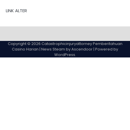
LINK ALTER
Sample
Page
Copyright © 2026
Catastrophicinjuryattorney Pemberitahuan
Casino Harian
| News Steam by
Ascendoor
| Powered by
WordPress
.