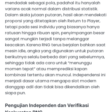
mendadak sebagai pola, padahal itu hanyalah
varians acak normal dalam distribusi statistik.
Dalam skala jutaan putaran, hasil akan mendekati
proporsi yang ditetapkan oleh Return to Player,
tetapi pada sesi individu yang biasanya hanya
ratusan hingga ribuan spin, penyimpangan besar
sangat mungkin terjadi tanpa melanggar
keacakan. Karena RNG terus berjalan bahkan saat
mesin idle, angka yang digunakan untuk putaran
berikutnya selalu berbeda dari yang sebelumnya,
sehingga tidak ada cara untuk “menunggu
momen tepat” atau memprediksi kapan
kombinasi tertentu akan muncul. Independensi ini
menjadi dasar utama mengapa slot modern
dianggap adil dan tidak bisa dikendalikan oleh
siapa pun.
Pengujian Independen dan Verifikasi