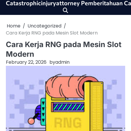
Catastrophicinjuryattorney Pemberitahuan Ca
Skip
to
content
Home
Uncategorized
Cara Kerja RNG pada Mesin Slot Modern
Cara Kerja RNG pada Mesin Slot
Modern
February 22, 2026
by
admin