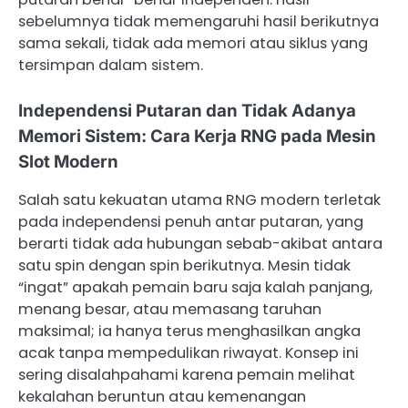
sebelumnya tidak memengaruhi hasil berikutnya
sama sekali, tidak ada memori atau siklus yang
tersimpan dalam sistem.
Independensi Putaran dan Tidak Adanya
Memori Sistem: Cara Kerja RNG pada Mesin
Slot Modern
Salah satu kekuatan utama RNG modern terletak
pada independensi penuh antar putaran, yang
berarti tidak ada hubungan sebab-akibat antara
satu spin dengan spin berikutnya. Mesin tidak
“ingat” apakah pemain baru saja kalah panjang,
menang besar, atau memasang taruhan
maksimal; ia hanya terus menghasilkan angka
acak tanpa mempedulikan riwayat. Konsep ini
sering disalahpahami karena pemain melihat
kekalahan beruntun atau kemenangan