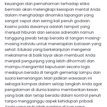
keuangan dan pemahaman terhadap etika
bermain akan melengkapi kesiapan mental Anda
dalam menghadapi dinamika lapangan yang
sangat cepat dan sering kali penuh godaan.
Kasino pada dasarnya adalah tempat yang
menjual hiburan dan sensasi adrenalin namun
tanggung jawab tetap berada di tangan masing-
masing individu untuk menetapkan batasan yang
sehat. Edukasi yang berkelanjutan mengenai
mekanisme di balik layar akan membuat Anda
menjadi pengunjung yang lebih dihormati dan
mampu mengambil keputusan secara logis
meskipun berada di tengah gemerlap lampu dan
suara kemenangan. Mari jadikan wawasan ini
sebagai kompas dalam setiap langkah Anda agar
pengalaman di dunia kasino memberikan kesan
yang baik dan tetap berada dalam kontrol penuh
tanpa mengganggu aspek kehidupan pribadi
Anda yang jauh lebih penting di luar sana.