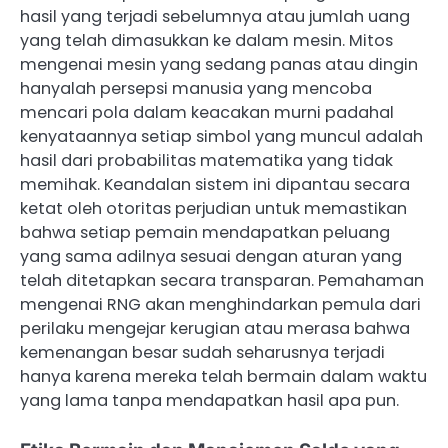
hasil yang terjadi sebelumnya atau jumlah uang
yang telah dimasukkan ke dalam mesin. Mitos
mengenai mesin yang sedang panas atau dingin
hanyalah persepsi manusia yang mencoba
mencari pola dalam keacakan murni padahal
kenyataannya setiap simbol yang muncul adalah
hasil dari probabilitas matematika yang tidak
memihak. Keandalan sistem ini dipantau secara
ketat oleh otoritas perjudian untuk memastikan
bahwa setiap pemain mendapatkan peluang
yang sama adilnya sesuai dengan aturan yang
telah ditetapkan secara transparan. Pemahaman
mengenai RNG akan menghindarkan pemula dari
perilaku mengejar kerugian atau merasa bahwa
kemenangan besar sudah seharusnya terjadi
hanya karena mereka telah bermain dalam waktu
yang lama tanpa mendapatkan hasil apa pun.