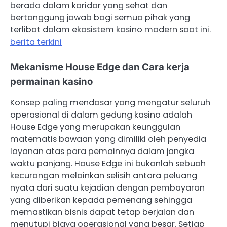
berada dalam koridor yang sehat dan
bertanggung jawab bagi semua pihak yang
terlibat dalam ekosistem kasino modern saat ini.
berita terkini
Mekanisme House Edge dan Cara kerja
permainan kasino
Konsep paling mendasar yang mengatur seluruh
operasional di dalam gedung kasino adalah
House Edge yang merupakan keunggulan
matematis bawaan yang dimiliki oleh penyedia
layanan atas para pemainnya dalam jangka
waktu panjang. House Edge ini bukanlah sebuah
kecurangan melainkan selisih antara peluang
nyata dari suatu kejadian dengan pembayaran
yang diberikan kepada pemenang sehingga
memastikan bisnis dapat tetap berjalan dan
menutupi biaya operasional yang besar. Setiap