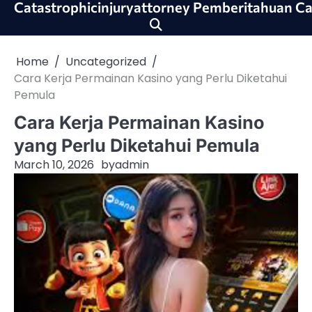
Catastrophicinjuryattorney Pemberitahuan Ca
Skip
to
content
Home
Uncategorized
Cara Kerja Permainan Kasino yang Perlu Diketahui
Pemula
Cara Kerja Permainan Kasino
yang Perlu Diketahui Pemula
March 10, 2026
by
admin