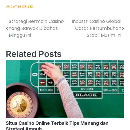
UNCATEGORIZED
Strategi Bermain Casino
Industri Casino Global
Post
Yang Banyak Dibahas
Catat Pertumbuhan
navigation
Minggu Ini
Stabil Musim Ini
Related Posts
Situs Casino Online Terbaik Tips Menang dan
Strategi Ampuh