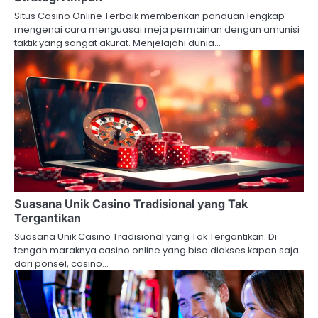
Situs Casino Online Terbaik memberikan panduan lengkap
mengenai cara menguasai meja permainan dengan amunisi
taktik yang sangat akurat. Menjelajahi dunia…
Suasana Unik Casino Tradisional yang Tak
Tergantikan
Suasana Unik Casino Tradisional yang Tak Tergantikan. Di
tengah maraknya casino online yang bisa diakses kapan saja
dari ponsel, casino…