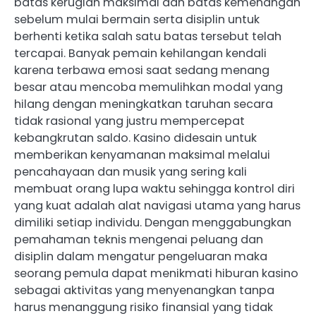
batas kerugian maksimal dan batas kemenangan
sebelum mulai bermain serta disiplin untuk
berhenti ketika salah satu batas tersebut telah
tercapai. Banyak pemain kehilangan kendali
karena terbawa emosi saat sedang menang
besar atau mencoba memulihkan modal yang
hilang dengan meningkatkan taruhan secara
tidak rasional yang justru mempercepat
kebangkrutan saldo. Kasino didesain untuk
memberikan kenyamanan maksimal melalui
pencahayaan dan musik yang sering kali
membuat orang lupa waktu sehingga kontrol diri
yang kuat adalah alat navigasi utama yang harus
dimiliki setiap individu. Dengan menggabungkan
pemahaman teknis mengenai peluang dan
disiplin dalam mengatur pengeluaran maka
seorang pemula dapat menikmati hiburan kasino
sebagai aktivitas yang menyenangkan tanpa
harus menanggung risiko finansial yang tidak