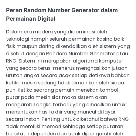
Peran Random Number Generator dalam
Permainan Digital
Dalam era modern yang didominasi oleh
teknologi hampir seluruh permainan kasino baik
fisik maupun daring dikendalikan oleh sistem yang
disebut dengan Random Number Generator atau
RNG. Sistem ini merupakan algoritma komputer
yang secara terus-menerus menghasilkan jutaan
urutan angka secara acak setiap detiknya bahkan
ketika mesin sedang tidak dimainkan oleh siapa
pun. Ketika seorang pemain menekan tombol
putar pada mesin slot maka sistem akan
mengambil angka terbaru yang dihasilkan untuk
menentukan hasil akhir yang muncul di layar
secara instan. Penting untuk diketahui bahwa RNG
tidak memiliki memori sehingga setiap putaran
bersifat independen dan tidak dipengaruhi oleh