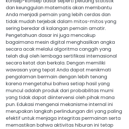
konsep-konsep dasar seperti peluang statistik
dan keunggulan matematis akan membantu
Anda menjadi pemain yang lebih cerdas dan
tidak mudah terjebak dalam mitos-mitos yang
sering beredar di kalangan pemain amatir.
Pengetahuan dasar ini juga mencakup
bagaimana mesin digital menghasilkan angka
secara acak melalui algoritma canggih yang
telah diuji oleh lembaga sertifikasi internasional
secara ketat dan berkala. Dengan memiliki
wawasan yang tepat Anda dapat menikmati
pengalaman bermain dengan lebih tenang
karena mengetahui bahwa setiap hasil yang
muncul adalah produk dari probabilitas murni
yang tidak dapat diintervensi oleh pihak mana
pun. Edukasi mengenai mekanisme internal ini
merupakan langkah perlindungan diri yang paling
efektif untuk menjaga integritas permainan serta
memastikan bahwa aktivitas hiburan ini tetap