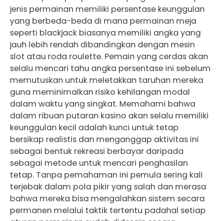
jenis permainan memiliki persentase keunggulan
yang berbeda-beda di mana permainan meja
seperti blackjack biasanya memiliki angka yang
jauh lebih rendah dibandingkan dengan mesin
slot atau roda roulette. Pemain yang cerdas akan
selalu mencari tahu angka persentase ini sebelum
memutuskan untuk meletakkan taruhan mereka
guna meminimalkan risiko kehilangan modal
dalam waktu yang singkat. Memahami bahwa
dalam ribuan putaran kasino akan selalu memiliki
keunggulan kecil adalah kunci untuk tetap
bersikap realistis dan menganggap aktivitas ini
sebagai bentuk rekreasi berbayar daripada
sebagai metode untuk mencari penghasilan
tetap. Tanpa pemahaman ini pemula sering kali
terjebak dalam pola pikir yang salah dan merasa
bahwa mereka bisa mengalahkan sistem secara
permanen melalui taktik tertentu padahal setiap