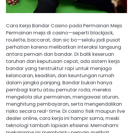
Cara Kerja Bandar Casino pada Permainan Meja.
Permainan meja di casino—seperti blackjack,
roulette, baccarat, dan sic bo—selalu jadi pusat
perhatian karena melibatkan interaksi langsung
antara pemain dan bandar. Di balik keseruan
taruhan dan keputusan cepat, ada sistem kerja
bandar yang terstruktur rapi untuk menjaga
kelancaran, keadilan, dan keuntungan rumah
dalam jangka panjang. Bandar bukan hanya
pembagi kartu atau pemutar roda; mereka
mengelola alur permainan, mengawasi aturan,
menghitung pembayaran, serta mengendalikan
risiko secara real-time. Di casino fisik maupun live
dealer online, cara kerja ini hampir sama, meski
teknologi tambah lapisan efisiensi. Memahami
mekanisme ini membantu pemain melihat