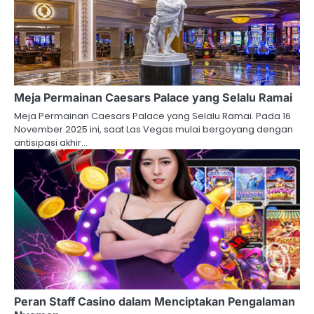
Meja Permainan Caesars Palace yang Selalu Ramai
Meja Permainan Caesars Palace yang Selalu Ramai. Pada 16
November 2025 ini, saat Las Vegas mulai bergoyang dengan
antisipasi akhir…
Peran Staff Casino dalam Menciptakan Pengalaman