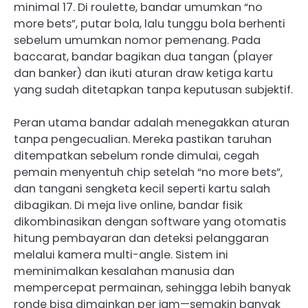
minimal 17. Di roulette, bandar umumkan “no
more bets”, putar bola, lalu tunggu bola berhenti
sebelum umumkan nomor pemenang. Pada
baccarat, bandar bagikan dua tangan (player
dan banker) dan ikuti aturan draw ketiga kartu
yang sudah ditetapkan tanpa keputusan subjektif.
Peran utama bandar adalah menegakkan aturan
tanpa pengecualian. Mereka pastikan taruhan
ditempatkan sebelum ronde dimulai, cegah
pemain menyentuh chip setelah “no more bets”,
dan tangani sengketa kecil seperti kartu salah
dibagikan. Di meja live online, bandar fisik
dikombinasikan dengan software yang otomatis
hitung pembayaran dan deteksi pelanggaran
melalui kamera multi-angle. Sistem ini
meminimalkan kesalahan manusia dan
mempercepat permainan, sehingga lebih banyak
ronde bisa dimainkan per jam—semakin banyak