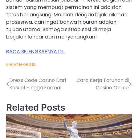
sistem yang membuat permainan ini ada dan
terus berlangsung. Mainlah dengan bijak, nikmati
prosesnya, dan ingat bahwa hiburan adalah
tujuan utama. Semoga setiap sesi di meja
berjalan lancar dan menyenangkan!
BACA SELENGKAPNYA DI…
UNCATEGORIZED
Dress Code Casino Dari
Cara Kerja Taruhan di
Post
Kasual Hingga Formal
Casino Online
navigation
Related Posts