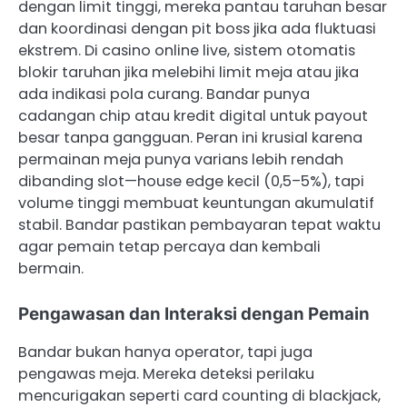
dengan limit tinggi, mereka pantau taruhan besar
dan koordinasi dengan pit boss jika ada fluktuasi
ekstrem. Di casino online live, sistem otomatis
blokir taruhan jika melebihi limit meja atau jika
ada indikasi pola curang. Bandar punya
cadangan chip atau kredit digital untuk payout
besar tanpa gangguan. Peran ini krusial karena
permainan meja punya varians lebih rendah
dibanding slot—house edge kecil (0,5–5%), tapi
volume tinggi membuat keuntungan akumulatif
stabil. Bandar pastikan pembayaran tepat waktu
agar pemain tetap percaya dan kembali
bermain.
Pengawasan dan Interaksi dengan Pemain
Bandar bukan hanya operator, tapi juga
pengawas meja. Mereka deteksi perilaku
mencurigakan seperti card counting di blackjack,