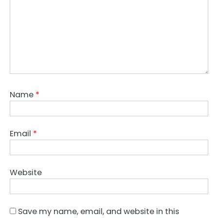
Name
*
Email
*
Website
Save my name, email, and website in this