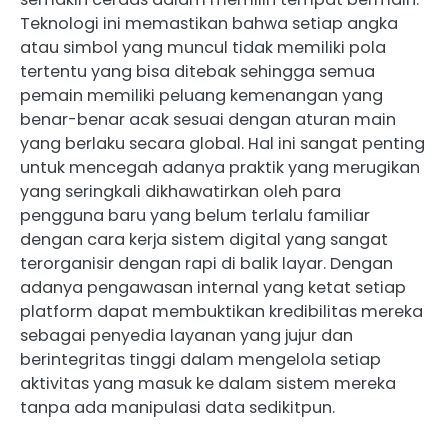
Teknologi ini memastikan bahwa setiap angka
atau simbol yang muncul tidak memiliki pola
tertentu yang bisa ditebak sehingga semua
pemain memiliki peluang kemenangan yang
benar-benar acak sesuai dengan aturan main
yang berlaku secara global. Hal ini sangat penting
untuk mencegah adanya praktik yang merugikan
yang seringkali dikhawatirkan oleh para
pengguna baru yang belum terlalu familiar
dengan cara kerja sistem digital yang sangat
terorganisir dengan rapi di balik layar. Dengan
adanya pengawasan internal yang ketat setiap
platform dapat membuktikan kredibilitas mereka
sebagai penyedia layanan yang jujur dan
berintegritas tinggi dalam mengelola setiap
aktivitas yang masuk ke dalam sistem mereka
tanpa ada manipulasi data sedikitpun.