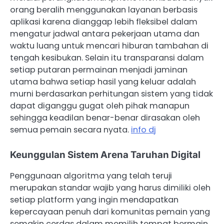
orang beralih menggunakan layanan berbasis
aplikasi karena dianggap lebih fleksibel dalam
mengatur jadwal antara pekerjaan utama dan
waktu luang untuk mencari hiburan tambahan di
tengah kesibukan. Selain itu transparansi dalam
setiap putaran permainan menjadi jaminan
utama bahwa setiap hasil yang keluar adalah
murni berdasarkan perhitungan sistem yang tidak
dapat diganggu gugat oleh pihak manapun
sehingga keadilan benar-benar dirasakan oleh
semua pemain secara nyata.
info dj
Keunggulan Sistem Arena Taruhan Digital
Penggunaan algoritma yang telah teruji
merupakan standar wajib yang harus dimiliki oleh
setiap platform yang ingin mendapatkan
kepercayaan penuh dari komunitas pemain yang
semakin cerdas dalam memilih tempat bermain.