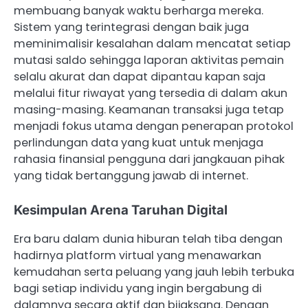
membuang banyak waktu berharga mereka.
Sistem yang terintegrasi dengan baik juga
meminimalisir kesalahan dalam mencatat setiap
mutasi saldo sehingga laporan aktivitas pemain
selalu akurat dan dapat dipantau kapan saja
melalui fitur riwayat yang tersedia di dalam akun
masing-masing. Keamanan transaksi juga tetap
menjadi fokus utama dengan penerapan protokol
perlindungan data yang kuat untuk menjaga
rahasia finansial pengguna dari jangkauan pihak
yang tidak bertanggung jawab di internet.
Kesimpulan Arena Taruhan Digital
Era baru dalam dunia hiburan telah tiba dengan
hadirnya platform virtual yang menawarkan
kemudahan serta peluang yang jauh lebih terbuka
bagi setiap individu yang ingin bergabung di
dalamnya secara aktif dan bijaksana. Dengan