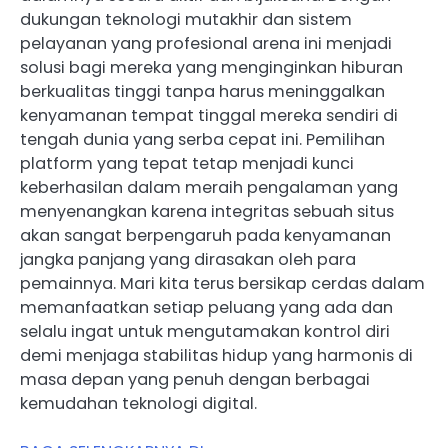
dukungan teknologi mutakhir dan sistem
pelayanan yang profesional arena ini menjadi
solusi bagi mereka yang menginginkan hiburan
berkualitas tinggi tanpa harus meninggalkan
kenyamanan tempat tinggal mereka sendiri di
tengah dunia yang serba cepat ini. Pemilihan
platform yang tepat tetap menjadi kunci
keberhasilan dalam meraih pengalaman yang
menyenangkan karena integritas sebuah situs
akan sangat berpengaruh pada kenyamanan
jangka panjang yang dirasakan oleh para
pemainnya. Mari kita terus bersikap cerdas dalam
memanfaatkan setiap peluang yang ada dan
selalu ingat untuk mengutamakan kontrol diri
demi menjaga stabilitas hidup yang harmonis di
masa depan yang penuh dengan berbagai
kemudahan teknologi digital.