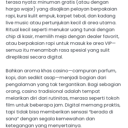
terasa nyata: minuman gratis (atau dengan
harga wajar) yang disajikan pelayan berpakaian
rapi, kursi kulit empuk, karpet tebal, dan kadang
live music atau pertunjukan kecil di area utama.
Ritual kecil seperti menukar uang tunai dengan
chip di kasir, memilih meja dengan dealer favorit,
atau berpakaian rapi untuk masuk ke area VIP—
semua itu menambah rasa spesial yang sulit
direplikasi secara digital.
Bahkan aroma khas casino—campuran parfum,
kopi, dan sedikit asap—menjadi bagian dari
pengalaman yang tak tergantikan. Bagi sebagian
orang, casino tradisional adalah tempat
melarikan diri dari rutinitas, merasa seperti tokoh
film untuk beberapa jam. Digital memang praktis,
tapi tidak bisa memberikan sensasi “berada di
sana” dengan segala kemewahan dan
ketegangan yang menyertainya.