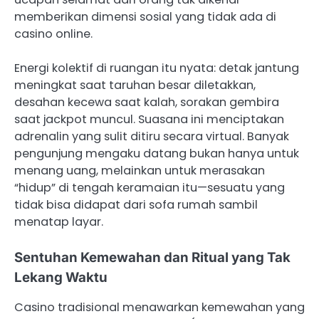
memberikan dimensi sosial yang tidak ada di
casino online.
Energi kolektif di ruangan itu nyata: detak jantung
meningkat saat taruhan besar diletakkan,
desahan kecewa saat kalah, sorakan gembira
saat jackpot muncul. Suasana ini menciptakan
adrenalin yang sulit ditiru secara virtual. Banyak
pengunjung mengaku datang bukan hanya untuk
menang uang, melainkan untuk merasakan
“hidup” di tengah keramaian itu—sesuatu yang
tidak bisa didapat dari sofa rumah sambil
menatap layar.
Sentuhan Kemewahan dan Ritual yang Tak
Lekang Waktu
Casino tradisional menawarkan kemewahan yang