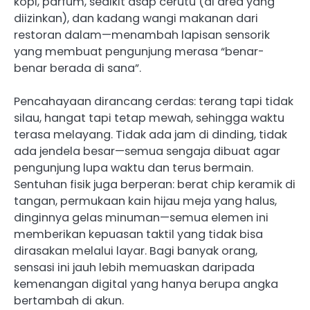
kopi, parfum, sedikit asap cerutu (di area yang
diizinkan), dan kadang wangi makanan dari
restoran dalam—menambah lapisan sensorik
yang membuat pengunjung merasa “benar-
benar berada di sana”.
Pencahayaan dirancang cerdas: terang tapi tidak
silau, hangat tapi tetap mewah, sehingga waktu
terasa melayang. Tidak ada jam di dinding, tidak
ada jendela besar—semua sengaja dibuat agar
pengunjung lupa waktu dan terus bermain.
Sentuhan fisik juga berperan: berat chip keramik di
tangan, permukaan kain hijau meja yang halus,
dinginnya gelas minuman—semua elemen ini
memberikan kepuasan taktil yang tidak bisa
dirasakan melalui layar. Bagi banyak orang,
sensasi ini jauh lebih memuaskan daripada
kemenangan digital yang hanya berupa angka
bertambah di akun.