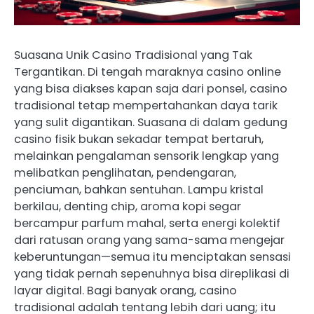
Suasana Unik Casino Tradisional yang Tak
Tergantikan. Di tengah maraknya casino online
yang bisa diakses kapan saja dari ponsel, casino
tradisional tetap mempertahankan daya tarik
yang sulit digantikan. Suasana di dalam gedung
casino fisik bukan sekadar tempat bertaruh,
melainkan pengalaman sensorik lengkap yang
melibatkan penglihatan, pendengaran,
penciuman, bahkan sentuhan. Lampu kristal
berkilau, denting chip, aroma kopi segar
bercampur parfum mahal, serta energi kolektif
dari ratusan orang yang sama-sama mengejar
keberuntungan—semua itu menciptakan sensasi
yang tidak pernah sepenuhnya bisa direplikasi di
layar digital. Bagi banyak orang, casino
tradisional adalah tentang lebih dari uang; itu