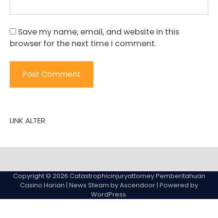
Save my name, email, and website in this
browser for the next time I comment.
LINK ALTER
Sample
Page
Copyright © 2026
Catastrophicinjuryattorney Pemberitahuan
Casino Harian
| News Steam by
Ascendoor
| Powered by
WordPress
.