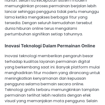
harian. Selain itu kecepatan sistem modern
memungkinkan proses permainan berjalan lebih
lancar sehingga pengguna tidak perlu menunggu
lama ketika mengakses berbagai fitur yang
tersedia. Dengan seluruh kemudahan tersebut
dunia hiburan online terus mengalami
pertumbuhan signifikan setiap tahunnya.
Inovasi Teknologi Dalam Permainan Online
Inovasi teknologi memberikan pengaruh besar
terhadap kualitas layanan permainan digital
yang berkembang saat ini. Banyak platform mulai
menghadirkan fitur modern yang dirancang untuk
meningkatkan kenyamanan dan kepuasan
pengguna selama bermain secara online.
Teknologi grafis terbaru memungkinkan tampilan
permainan terlihat lebih realistis dengan efek
visual yang memanjakan mata pengguna. Selain