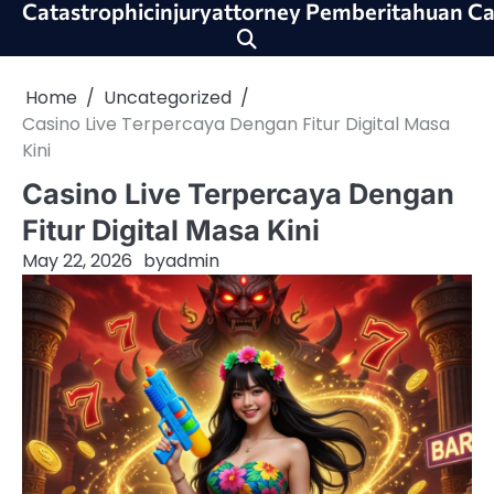
Catastrophicinjuryattorney Pemberitahuan Ca
Skip
to
content
Home
Uncategorized
Casino Live Terpercaya Dengan Fitur Digital Masa
Kini
Casino Live Terpercaya Dengan
Fitur Digital Masa Kini
May 22, 2026
by
admin