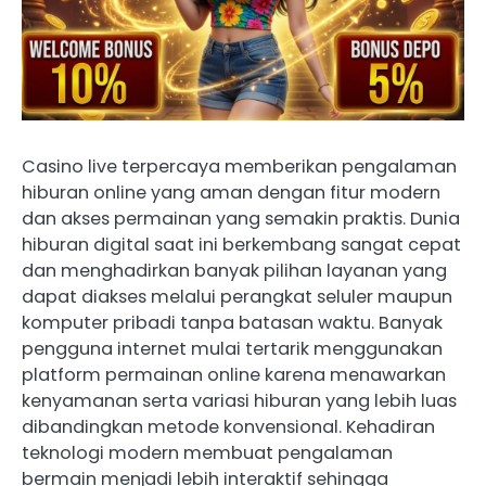
Casino live terpercaya memberikan pengalaman
hiburan online yang aman dengan fitur modern
dan akses permainan yang semakin praktis. Dunia
hiburan digital saat ini berkembang sangat cepat
dan menghadirkan banyak pilihan layanan yang
dapat diakses melalui perangkat seluler maupun
komputer pribadi tanpa batasan waktu. Banyak
pengguna internet mulai tertarik menggunakan
platform permainan online karena menawarkan
kenyamanan serta variasi hiburan yang lebih luas
dibandingkan metode konvensional. Kehadiran
teknologi modern membuat pengalaman
bermain menjadi lebih interaktif sehingga