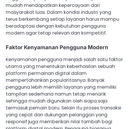
mudah mendapatkan kepercayaan dari
masyarakat luas. Dalam kondisi industri yang
terus berkembang setiap layanan harus mampu
beradaptasi dengan kebutuhan pengguna
modern agar tetap relevan dan kompetitif.
Faktor Kenyamanan Pengguna Modern
Kenyamanan pengguna menjadi salah satu faktor
utama yang menentukan keberhasilan sebuah
platform permainan digital dalam
mempertahankan popularitasnya. Banyak
pengguna lebih memilih layanan yang memiliki
tampilan sederhana namun tetap menarik
sehingga mudah digunakan oleh siapa saja
termasuk pemain baru. Selain itu proses transaksi
yang cepat dan dukungan pelanggan yang
responsif juga memberikan nilai tambah bagi
platform digital modern. Pengguna biasanya