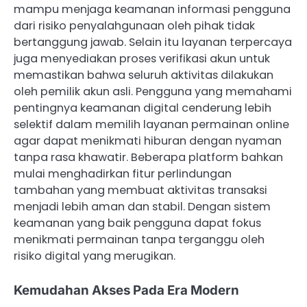
mampu menjaga keamanan informasi pengguna
dari risiko penyalahgunaan oleh pihak tidak
bertanggung jawab. Selain itu layanan terpercaya
juga menyediakan proses verifikasi akun untuk
memastikan bahwa seluruh aktivitas dilakukan
oleh pemilik akun asli. Pengguna yang memahami
pentingnya keamanan digital cenderung lebih
selektif dalam memilih layanan permainan online
agar dapat menikmati hiburan dengan nyaman
tanpa rasa khawatir. Beberapa platform bahkan
mulai menghadirkan fitur perlindungan
tambahan yang membuat aktivitas transaksi
menjadi lebih aman dan stabil. Dengan sistem
keamanan yang baik pengguna dapat fokus
menikmati permainan tanpa terganggu oleh
risiko digital yang merugikan.
Kemudahan Akses Pada Era Modern