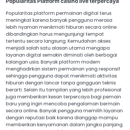
Popularitas Platform casino live terpercaya
Popularitas platform permainan digital terus
meningkat karena banyak pengguna merasa
lebih nyaman menikmati hiburan secara online
dibandingkan harus mengunjungi tempat
tertentu secara langsung. Kemudahan akses
menjadi salah satu alasan utama mengapa
layanan digital semakin diminati oleh berbagai
kalangan usia. Banyak platform modern
menghadirkan sistem permainan yang responsif
sehingga pengguna dapat menikmati aktivitas
hiburan dengan lancar tanpa gangguan teknis
berarti. Selain itu tampilan yang lebih profesional
juga memberikan kesan terpercaya bagi pemain
baru yang ingin mencoba pengalaman bermain
secara online. Banyak pengguna memilih layanan
dengan reputasi baik karena dianggap mampu
memberikan kenyamanan dalam jangka panjang.