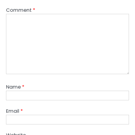
Comment
*
Name
*
Email
*