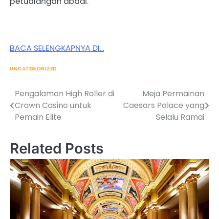
petualangan abadi.
BACA SELENGKAPNYA DI…
UNCATEGORIZED
Pengalaman High Roller di
Meja Permainan
Post
Crown Casino untuk
Caesars Palace yang
navigation
Pemain Elite
Selalu Ramai
Related Posts