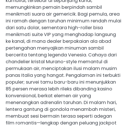
karnaval, tersebar di sepanjang kanal,
memungkinkan pemain berpindah sambil
menikmati suara air gemericik. Bagi pemula, area
ini ramah dengan taruhan minimum rendah mulai
dari satu dolar, sementara high-roller bisa
menikmati suite VIP yang menghadap langsung
ke kanal, di mana dealer berpakaian ala abad
pertengahan menyajikan minuman sambil
bercerita tentang legenda Venesia. Cahaya dari
chandelier kristal Murano-style memantul di
permukaan air, menciptakan ilusi malam musim
panas Italia yang hangat. Pengalaman ini terbukti
populer; survei tamu baru-baru ini menunjukkan
85 persen merasa lebih rileks dibanding kasino
konvensional, berkat elemen air yang
menenangkan adrenalin taruhan. Di malam hari,
lentera gantung di gondola menambah misteri,
membuat sesi bermain terasa seperti adegan
film romantis—lengkap dengan peluang jackpot