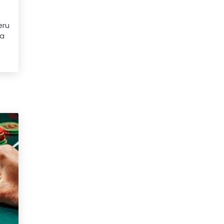
eru
ka