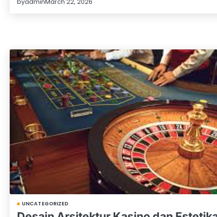
by
admin
March 22, 2026
UNCATEGORIZED
Desain Arsitektur Kasino dan Estetik