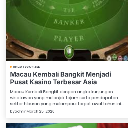
UNCATEGORIZED
Macau Kembali Bangkit Menjadi
Pusat Kasino Terbesar Asia
Macau Kembali Bangkit dengan angka kunjungan
wisatawan yang melonjak tajam serta pendapatan
sektor hiburan yang melampaui target awal tahun ini.…
by
admin
March 25, 2026