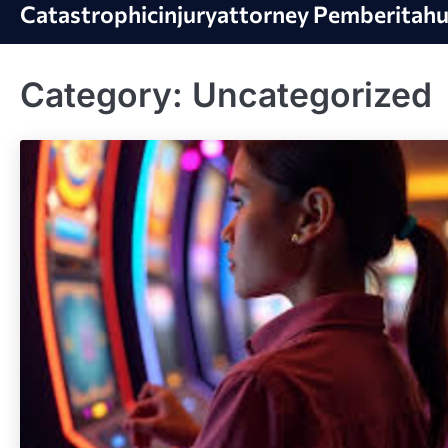
Skip
Catastrophicinjuryattorney Pemberitahu
to
content
Category:
Uncategorized