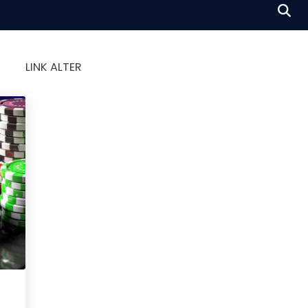
LINK ALTER