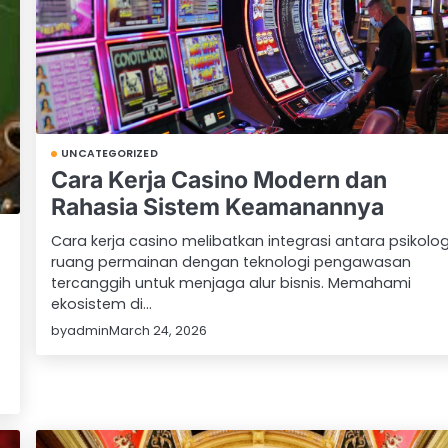
UNCATEGORIZED
Cara Kerja Casino Modern dan
Rahasia Sistem Keamanannya
Cara kerja casino melibatkan integrasi antara psikolog
ruang permainan dengan teknologi pengawasan
tercanggih untuk menjaga alur bisnis. Memahami
ekosistem di…
by
admin
March 24, 2026