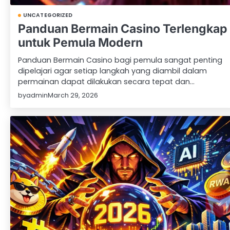
UNCATEGORIZED
Panduan Bermain Casino Terlengkap
untuk Pemula Modern
Panduan Bermain Casino bagi pemula sangat penting
dipelajari agar setiap langkah yang diambil dalam
permainan dapat dilakukan secara tepat dan…
by
admin
March 29, 2026