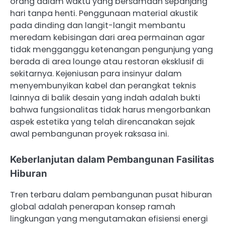
orang dalam waktu yang bersamaan sepanjang
hari tanpa henti. Penggunaan material akustik
pada dinding dan langit-langit membantu
meredam kebisingan dari area permainan agar
tidak mengganggu ketenangan pengunjung yang
berada di area lounge atau restoran eksklusif di
sekitarnya. Kejeniusan para insinyur dalam
menyembunyikan kabel dan perangkat teknis
lainnya di balik desain yang indah adalah bukti
bahwa fungsionalitas tidak harus mengorbankan
aspek estetika yang telah direncanakan sejak
awal pembangunan proyek raksasa ini.
Keberlanjutan dalam Pembangunan Fasilitas
Hiburan
Tren terbaru dalam pembangunan pusat hiburan
global adalah penerapan konsep ramah
lingkungan yang mengutamakan efisiensi energi