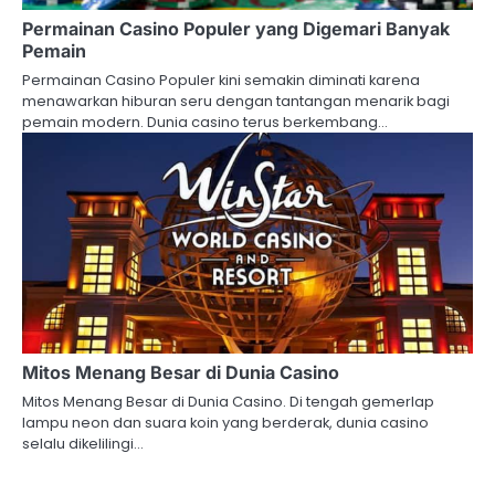
Permainan Casino Populer yang Digemari Banyak
Pemain
Permainan Casino Populer kini semakin diminati karena
menawarkan hiburan seru dengan tantangan menarik bagi
pemain modern. Dunia casino terus berkembang…
Mitos Menang Besar di Dunia Casino
Mitos Menang Besar di Dunia Casino. Di tengah gemerlap
lampu neon dan suara koin yang berderak, dunia casino
selalu dikelilingi…