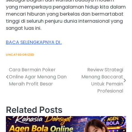
yang memperkaya pengalaman hidup kita dalam
mencari hiburan yang berkelas dan bermartabat
tinggi di seluruh penjuru dunia internasional yang
sangat luas ini.
BACA SELENGKAPNYA DI..
UNCATEGORIZED
Cara Bermain Poker
Review Strategi
Post
Online Agar Menang Dan
Menang Baccarat
navigation
Meraih Profit Besar
Untuk Pemain
Profesional
Related Posts