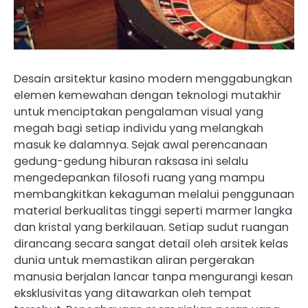
Desain arsitektur kasino modern menggabungkan
elemen kemewahan dengan teknologi mutakhir
untuk menciptakan pengalaman visual yang
megah bagi setiap individu yang melangkah
masuk ke dalamnya. Sejak awal perencanaan
gedung-gedung hiburan raksasa ini selalu
mengedepankan filosofi ruang yang mampu
membangkitkan kekaguman melalui penggunaan
material berkualitas tinggi seperti marmer langka
dan kristal yang berkilauan. Setiap sudut ruangan
dirancang secara sangat detail oleh arsitek kelas
dunia untuk memastikan aliran pergerakan
manusia berjalan lancar tanpa mengurangi kesan
eksklusivitas yang ditawarkan oleh tempat