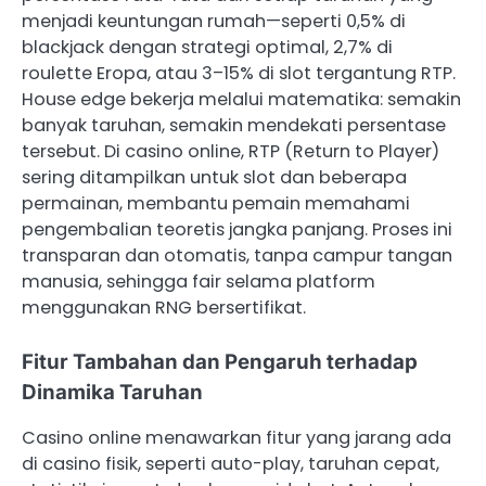
menjadi keuntungan rumah—seperti 0,5% di
blackjack dengan strategi optimal, 2,7% di
roulette Eropa, atau 3–15% di slot tergantung RTP.
House edge bekerja melalui matematika: semakin
banyak taruhan, semakin mendekati persentase
tersebut. Di casino online, RTP (Return to Player)
sering ditampilkan untuk slot dan beberapa
permainan, membantu pemain memahami
pengembalian teoretis jangka panjang. Proses ini
transparan dan otomatis, tanpa campur tangan
manusia, sehingga fair selama platform
menggunakan RNG bersertifikat.
Fitur Tambahan dan Pengaruh terhadap
Dinamika Taruhan
Casino online menawarkan fitur yang jarang ada
di casino fisik, seperti auto-play, taruhan cepat,