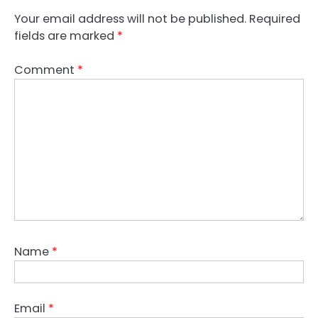
Your email address will not be published.
Required
fields are marked
*
Comment
*
Name
*
Email
*