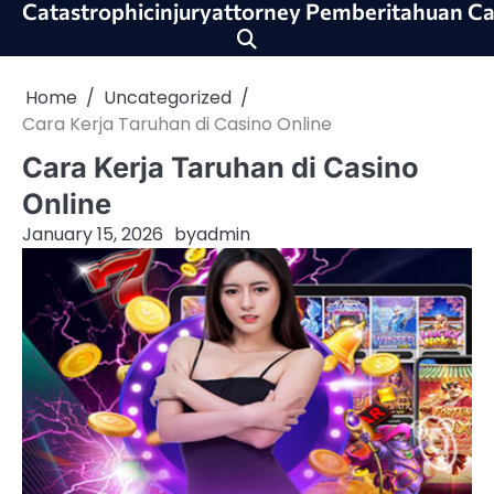
Catastrophicinjuryattorney Pemberitahuan Ca
Skip
to
content
Home
Uncategorized
Cara Kerja Taruhan di Casino Online
Cara Kerja Taruhan di Casino
Online
January 15, 2026
by
admin