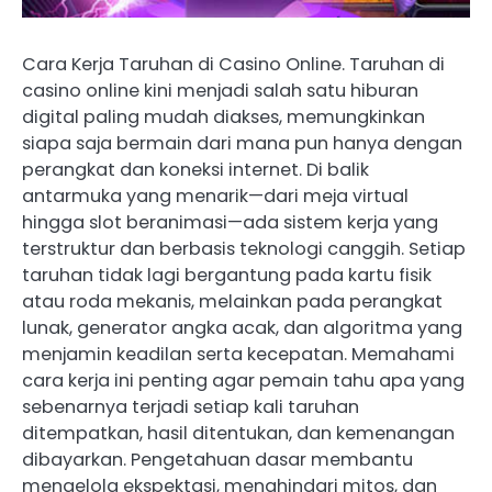
Cara Kerja Taruhan di Casino Online. Taruhan di
casino online kini menjadi salah satu hiburan
digital paling mudah diakses, memungkinkan
siapa saja bermain dari mana pun hanya dengan
perangkat dan koneksi internet. Di balik
antarmuka yang menarik—dari meja virtual
hingga slot beranimasi—ada sistem kerja yang
terstruktur dan berbasis teknologi canggih. Setiap
taruhan tidak lagi bergantung pada kartu fisik
atau roda mekanis, melainkan pada perangkat
lunak, generator angka acak, dan algoritma yang
menjamin keadilan serta kecepatan. Memahami
cara kerja ini penting agar pemain tahu apa yang
sebenarnya terjadi setiap kali taruhan
ditempatkan, hasil ditentukan, dan kemenangan
dibayarkan. Pengetahuan dasar membantu
mengelola ekspektasi, menghindari mitos, dan