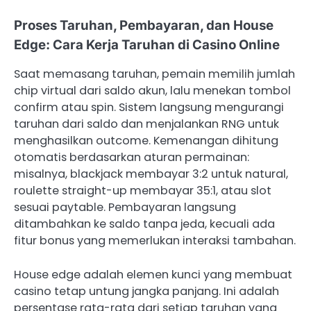
Proses Taruhan, Pembayaran, dan House
Edge: Cara Kerja Taruhan di Casino Online
Saat memasang taruhan, pemain memilih jumlah
chip virtual dari saldo akun, lalu menekan tombol
confirm atau spin. Sistem langsung mengurangi
taruhan dari saldo dan menjalankan RNG untuk
menghasilkan outcome. Kemenangan dihitung
otomatis berdasarkan aturan permainan:
misalnya, blackjack membayar 3:2 untuk natural,
roulette straight-up membayar 35:1, atau slot
sesuai paytable. Pembayaran langsung
ditambahkan ke saldo tanpa jeda, kecuali ada
fitur bonus yang memerlukan interaksi tambahan.
House edge adalah elemen kunci yang membuat
casino tetap untung jangka panjang. Ini adalah
persentase rata-rata dari setiap taruhan yang