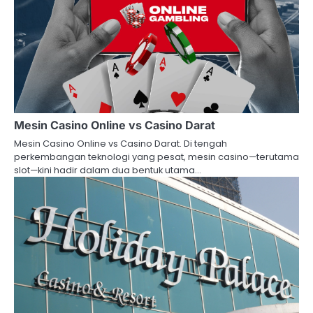
Mesin Casino Online vs Casino Darat
Mesin Casino Online vs Casino Darat. Di tengah
perkembangan teknologi yang pesat, mesin casino—terutama
slot—kini hadir dalam dua bentuk utama…