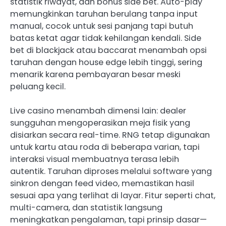
statistik riwayat, dan bonus side bet. Auto-play
memungkinkan taruhan berulang tanpa input
manual, cocok untuk sesi panjang tapi butuh
batas ketat agar tidak kehilangan kendali. Side
bet di blackjack atau baccarat menambah opsi
taruhan dengan house edge lebih tinggi, sering
menarik karena pembayaran besar meski
peluang kecil.
Live casino menambah dimensi lain: dealer
sungguhan mengoperasikan meja fisik yang
disiarkan secara real-time. RNG tetap digunakan
untuk kartu atau roda di beberapa varian, tapi
interaksi visual membuatnya terasa lebih
autentik. Taruhan diproses melalui software yang
sinkron dengan feed video, memastikan hasil
sesuai apa yang terlihat di layar. Fitur seperti chat,
multi-camera, dan statistik langsung
meningkatkan pengalaman, tapi prinsip dasar—