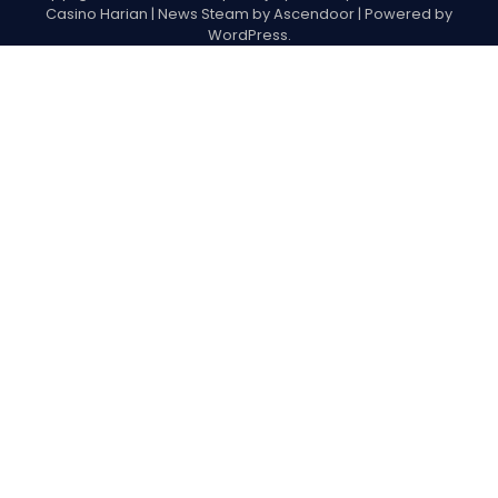
Casino Harian
| News Steam by
Ascendoor
| Powered by
WordPress
.