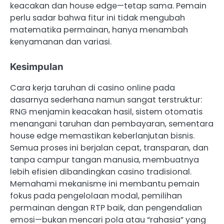
keacakan dan house edge—tetap sama. Pemain
perlu sadar bahwa fitur ini tidak mengubah
matematika permainan, hanya menambah
kenyamanan dan variasi.
Kesimpulan
Cara kerja taruhan di casino online pada
dasarnya sederhana namun sangat terstruktur:
RNG menjamin keacakan hasil, sistem otomatis
menangani taruhan dan pembayaran, sementara
house edge memastikan keberlanjutan bisnis.
Semua proses ini berjalan cepat, transparan, dan
tanpa campur tangan manusia, membuatnya
lebih efisien dibandingkan casino tradisional.
Memahami mekanisme ini membantu pemain
fokus pada pengelolaan modal, pemilihan
permainan dengan RTP baik, dan pengendalian
emosi—bukan mencari pola atau “rahasia” yang