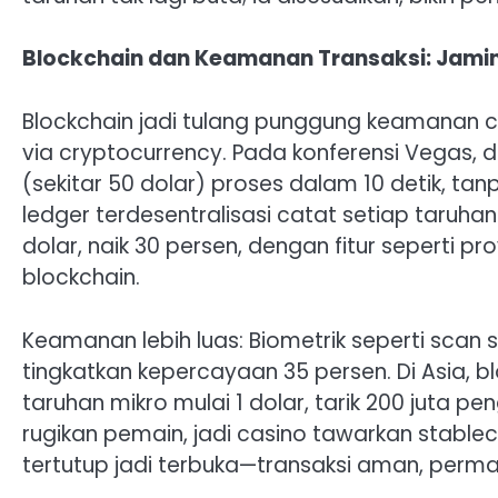
Blockchain dan Keamanan Transaksi: Jamina
Blockchain jadi tulang punggung keamanan ca
via cryptocurrency. Pada konferensi Vegas, d
(sekitar 50 dolar) proses dalam 10 detik, tan
ledger terdesentralisasi catat setiap taruhan
dolar, naik 30 persen, dengan fitur seperti pr
blockchain.
Keamanan lebih luas: Biometrik seperti scan si
tingkatkan kepercayaan 35 persen. Di Asia, bl
taruhan mikro mulai 1 dolar, tarik 200 juta p
rugikan pemain, jadi casino tawarkan stablec
tertutup jadi terbuka—transaksi aman, permai