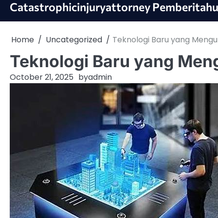
Skip
Catastrophicinjuryattorney Pemberitahu
to
content
Home
Uncategorized
Teknologi Baru yang Meng
Teknologi Baru yang Men
October 21, 2025
by
admin