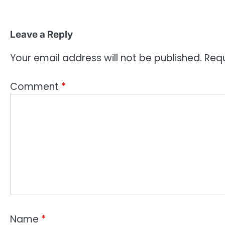
Leave a Reply
Your email address will not be published.
Requ
Comment
*
Name
*