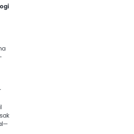
ogi
na
—
r
l
usak
al—