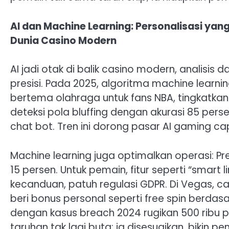
AI dan Machine Learning: Personalisasi yan
Dunia Casino Modern
AI jadi otak di balik casino modern, analisis 
presisi. Pada 2025, algoritma machine learni
bertema olahraga untuk fans NBA, tingkatkan
deteksi pola bluffing dengan akurasi 85 pers
chat bot. Tren ini dorong pasar AI gaming capa
Machine learning juga optimalkan operasi: Pre
15 persen. Untuk pemain, fitur seperti “smart 
kecanduan, patuh regulasi GDPR. Di Vegas, casi
beri bonus personal seperti free spin berdasark
dengan kasus breach 2024 rugikan 500 ribu pe
taruhan tak lagi buta; ia disesuaikan, bikin pem