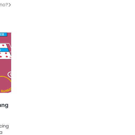
ino?
ang
cing
da