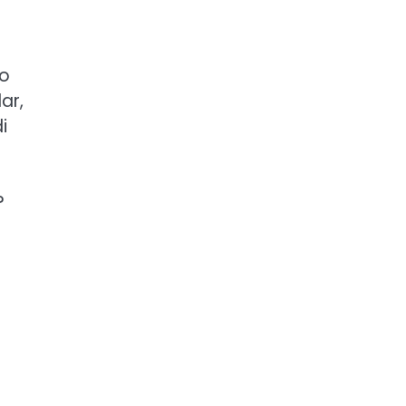
no
ar,
i
?