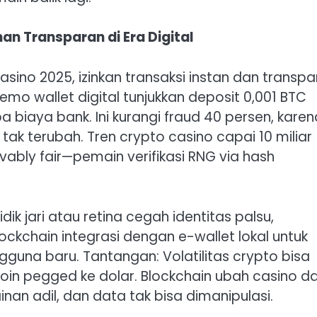
n Transparan di Era Digital
sino 2025, izinkan transaksi instan dan transpa
emo wallet digital tunjukkan deposit 0,001 BTC
pa biaya bank. Ini kurangi fraud 40 persen, karen
 tak terubah. Tren crypto casino capai 10 miliar
ovably fair—pemain verifikasi RNG via hash
dik jari atau retina cegah identitas palsu,
ockchain integrasi dengan e-wallet lokal untuk
engguna baru. Tantangan: Volatilitas crypto bisa
oin pegged ke dolar. Blockchain ubah casino da
nan adil, dan data tak bisa dimanipulasi.