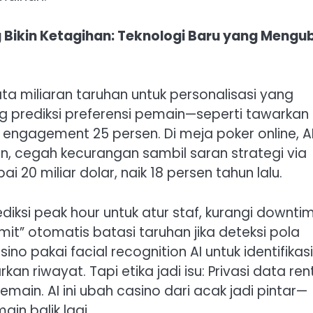
g Bikin Ketagihan: Teknologi Baru yang Mengu
data miliaran taruhan untuk personalisasi yang
ng prediksi preferensi pemain—seperti tawarkan 
 engagement 25 persen. Di meja poker online, A
en, cegah kecurangan sambil saran strategi via
i 20 miliar dolar, naik 18 persen tahun lalu.
diksi peak hour untuk atur staf, kurangi downti
limit” otomatis batasi taruhan jika deteksi pola
no pakai facial recognition AI untuk identifikasi 
an riwayat. Tapi etika jadi isu: Privasi data ren
main. AI ini ubah casino dari acak jadi pintar—
ain balik lagi.