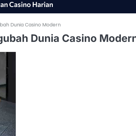
an Casino Harian
ubah Dunia Casino Modern
gubah Dunia Casino Moder