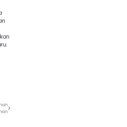
a
an
h
nkan
ru.
aman
man