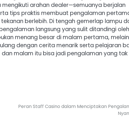
 mengikuti arahan dealer—semuanya berjalan
 serta tips praktis membuat pengalaman pertam
tekanan berlebih. Di tengah gemerlap lampu d
engalaman langsung yang sulit ditandingi ole
s bukan menang besar di malam pertama, melai
lang dengan cerita menarik serta pelajaran ba
a, dan malam itu bisa jadi pengalaman yang tak
Peran Staff Casino dalam Menciptakan Pengal
Nya