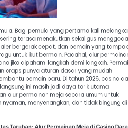
emula. Bagi pemula yang pertama kali melangka
 sering terasa menakutkan sekaligus menggoda
ealer bergerak cepat, dan pemain yang tampak
gu untuk ikut bermain. Padahal, alur permainan
na jika dipahami langkah demi langkah. Perma
 dan craps punya aturan dasar yang mudah
p membantu pemain baru. Di tahun 2026, casino d
ngsung ini masih jadi daya tarik utama
laskan alur permainan meja secara umum untuk
h nyaman, menyenangkan, dan tidak bingung di
as Taruhan: Alur Permainan Meja di Casino Dara