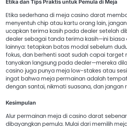
Etika dan Tips Praktis untuk Pemula di Meja
Etika sederhana di meja casino darat memb
menyentuh chip atau kartu orang lain, jangan
ucapkan terima kasih pada dealer setelah diban
dealer sebagai tanda terima kasih—ini biasa 
lainnya: tetapkan batas modal sebelum duduk
fokus, dan berhenti saat sudah capai target
tanyakan langsung pada dealer—mereka dila
casino juga punya meja low-stakes atau sesi 
ingat bahwa meja permainan adalah tempat
dengan santai, nikmati suasana, dan jangan r
Kesimpulan
Alur permainan meja di casino darat sebena
dibayangkan pemula. Mulai dari memilih me