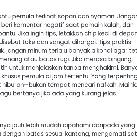
antu pemula terlihat sopan dan nyaman. Janga
 beri komentar negatif saat pemain kalah, dan
tu. Jika ingin tips, letakkan chip kecil di depa
disebut toke dan sangat dihargai. Tips praktis
, jangan minum terlalu banyak alkohol agar te
 menang atau batas rugi. Jika merasa bingung,
tih untuk menjelaskan tanpa menghakimi. Bany
khusus pemula di jam tertentu. Yang terpenting
 hiburan—bukan tempat mencari nafkah. Mainl
agu bertanya jika ada yang kurang jelas.
rnya jauh lebih mudah dipahami daripada yang
ja dengan batas sesuai kantong, mengamati sa