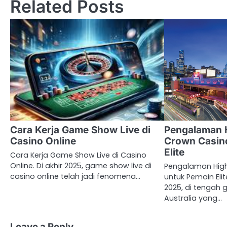
Related Posts
Cara Kerja Game Show Live di
Pengalaman H
Casino Online
Crown Casin
Elite
Cara Kerja Game Show Live di Casino
Online. Di akhir 2025, game show live di
Pengalaman High 
casino online telah jadi fenomena…
untuk Pemain Eli
2025, di tengah 
Australia yang…
Leave a Reply