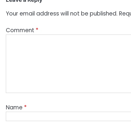
Your email address will not be published.
Requ
Comment
*
Name
*