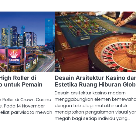
igh Roller di
Desain Arsitektur Kasino da
o untuk Pemain
Estetika Ruang Hiburan Glob
Desain arsitektur kasino modern
menggabungkan elemen kemewah
Roller di Crown Casino
dengan teknologi mutakhir untuk
te. Pada 14 November
menciptakan pengalaman visual ya
geliat pariwisata mewah
megah bagi setiap individu yang…