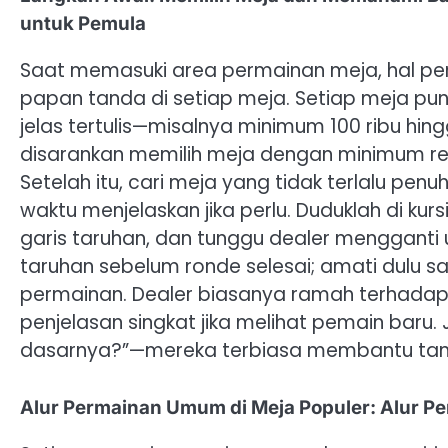
untuk Pemula
Saat memasuki area permainan meja, hal pe
papan tanda di setiap meja. Setiap meja 
jelas tertulis—misalnya minimum 100 ribu hi
disarankan memilih meja dengan minimum r
Setelah itu, cari meja yang tidak terlalu p
waktu menjelaskan jika perlu. Duduklah di kur
garis taruhan, dan tunggu dealer mengganti 
taruhan sebelum ronde selesai; amati dulu 
permainan. Dealer biasanya ramah terhad
penjelasan singkat jika melihat pemain baru. 
dasarnya?”—mereka terbiasa membantu ta
Alur Permainan Umum di Meja Populer: Alur Pe