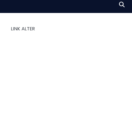
LINK ALTER