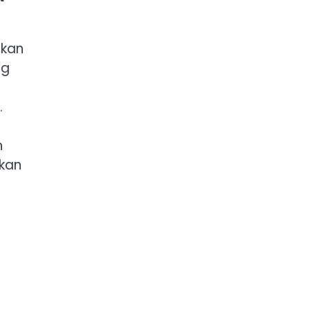
ikan
ng
.
n
kkan