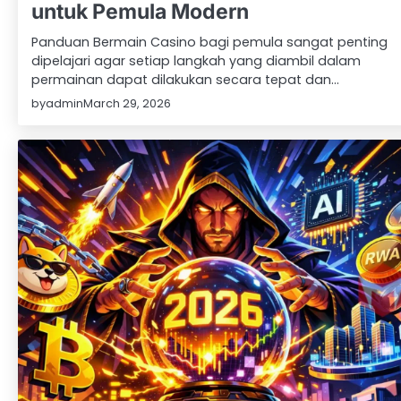
untuk Pemula Modern
Panduan Bermain Casino bagi pemula sangat penting
dipelajari agar setiap langkah yang diambil dalam
permainan dapat dilakukan secara tepat dan…
by
admin
March 29, 2026