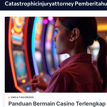
Skip
Catastrophicinjuryattorney Pemberitahu
to
content
UNCATEGORIZED
Panduan Bermain Casino Terlengkap