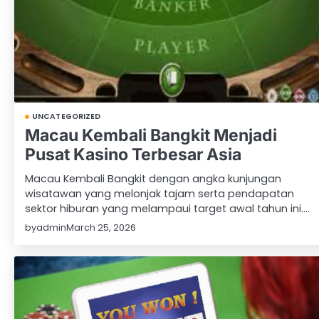
UNCATEGORIZED
Macau Kembali Bangkit Menjadi
Pusat Kasino Terbesar Asia
Macau Kembali Bangkit dengan angka kunjungan
wisatawan yang melonjak tajam serta pendapatan
sektor hiburan yang melampaui target awal tahun ini.…
by
admin
March 25, 2026