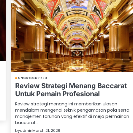
UNCATEGORIZED
Review Strategi Menang Baccarat
Untuk Pemain Profesional
Review strategi menang ini memberikan ulasan
mendalam mengenai teknik pengamatan pola serta
manajemen taruhan yang efektif di meja permainan
baccarat…
by
admin
March 21, 2026