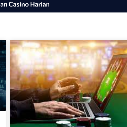
an Casino Harian