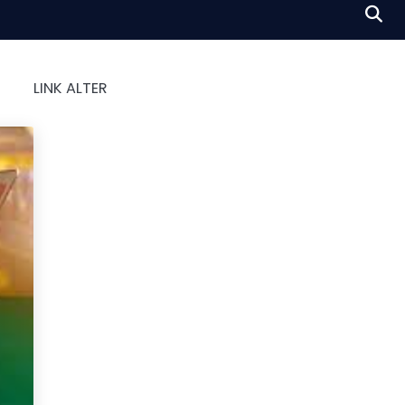
LINK ALTER