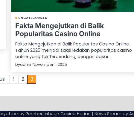
UNCATEGORIZED
Fakta Mengejutkan di Balik
Popularitas Casino Online
Fakta Mengejutkan di Balik Popularitas Casino Online.
Tahun 2025 menjadi saksi ledakan popularitas casino
online yang tak terbendung, dengan pasar…
by
admin
November 1, 2025
us
1
2
3
Sample
Page
juryattorney Pemberitahuan Casino Harian
| News Steam by
A