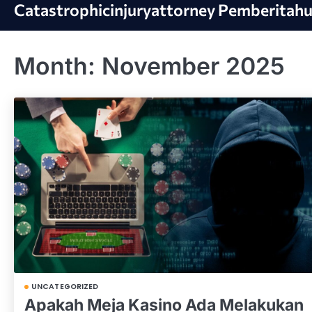
Skip
Catastrophicinjuryattorney Pemberitahu
to
content
Month:
November 2025
UNCATEGORIZED
Apakah Meja Kasino Ada Melakukan