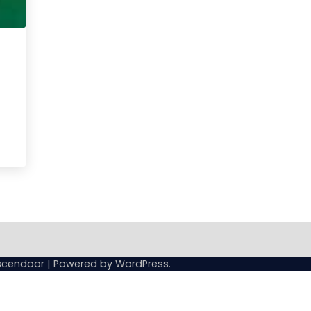
scendoor
| Powered by
WordPress
.