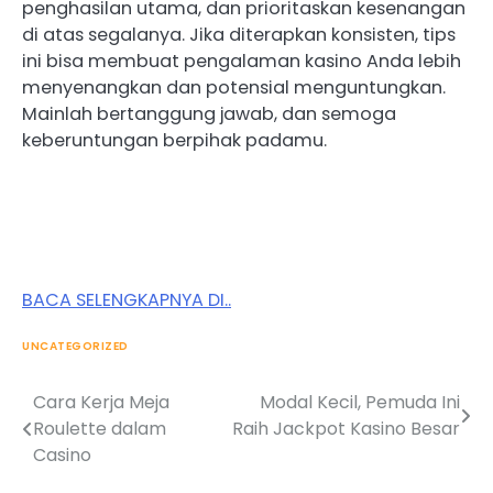
penghasilan utama, dan prioritaskan kesenangan
di atas segalanya. Jika diterapkan konsisten, tips
ini bisa membuat pengalaman kasino Anda lebih
menyenangkan dan potensial menguntungkan.
Mainlah bertanggung jawab, dan semoga
keberuntungan berpihak padamu.
BACA SELENGKAPNYA DI..
UNCATEGORIZED
Cara Kerja Meja
Modal Kecil, Pemuda Ini
Post
Roulette dalam
Raih Jackpot Kasino Besar
navigation
Casino