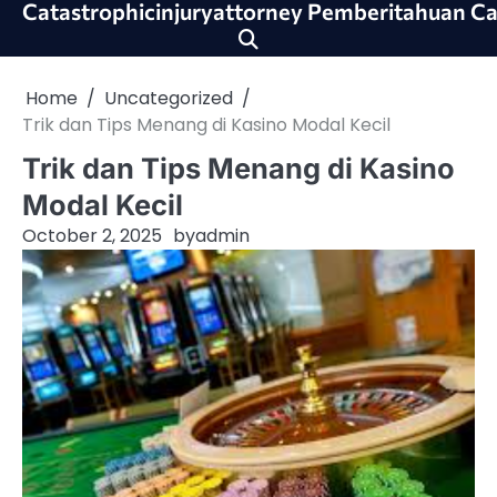
Catastrophicinjuryattorney Pemberitahuan Ca
Skip
to
content
Home
Uncategorized
Trik dan Tips Menang di Kasino Modal Kecil
Trik dan Tips Menang di Kasino
Modal Kecil
October 2, 2025
by
admin