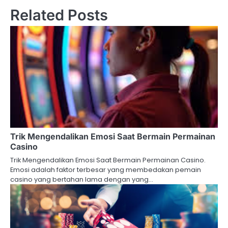
Related Posts
Trik Mengendalikan Emosi Saat Bermain Permainan
Casino
Trik Mengendalikan Emosi Saat Bermain Permainan Casino.
Emosi adalah faktor terbesar yang membedakan pemain
casino yang bertahan lama dengan yang…