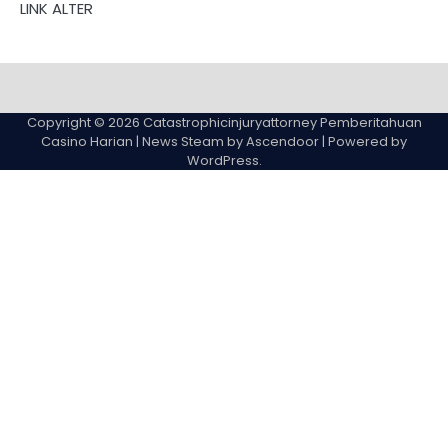
LINK ALTER
Sample
Page
Copyright © 2026
Catastrophicinjuryattorney Pemberitahuan
Casino Harian
| News Steam by
Ascendoor
| Powered by
WordPress
.