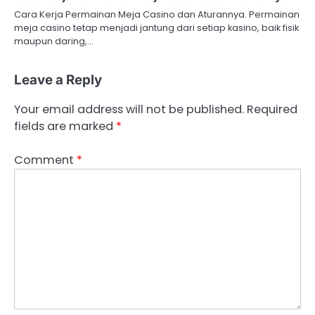
Cara Kerja Permainan Meja Casino dan Aturannya. Permainan
meja casino tetap menjadi jantung dari setiap kasino, baik fisik
maupun daring,…
Leave a Reply
Your email address will not be published.
Required
fields are marked
*
Comment
*