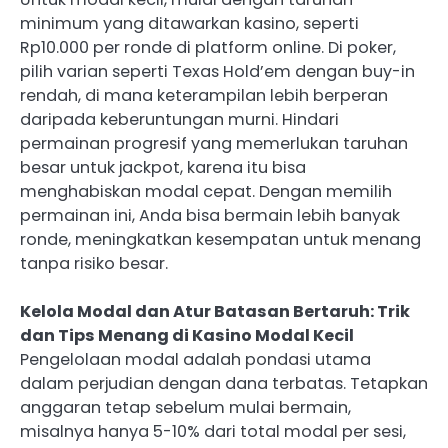
minimum yang ditawarkan kasino, seperti
Rp10.000 per ronde di platform online. Di poker,
pilih varian seperti Texas Hold’em dengan buy-in
rendah, di mana keterampilan lebih berperan
daripada keberuntungan murni. Hindari
permainan progresif yang memerlukan taruhan
besar untuk jackpot, karena itu bisa
menghabiskan modal cepat. Dengan memilih
permainan ini, Anda bisa bermain lebih banyak
ronde, meningkatkan kesempatan untuk menang
tanpa risiko besar.
Kelola Modal dan Atur Batasan Bertaruh: Trik
dan Tips Menang di Kasino Modal Kecil
Pengelolaan modal adalah pondasi utama
dalam perjudian dengan dana terbatas. Tetapkan
anggaran tetap sebelum mulai bermain,
misalnya hanya 5-10% dari total modal per sesi,