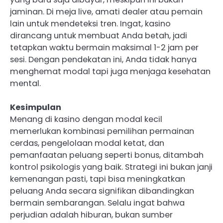
jaminan. Di meja live, amati dealer atau pemain
lain untuk mendeteksi tren. Ingat, kasino
dirancang untuk membuat Anda betah, jadi
tetapkan waktu bermain maksimal 1-2 jam per
sesi. Dengan pendekatan ini, Anda tidak hanya
menghemat modal tapi juga menjaga kesehatan
mental.
Kesimpulan
Menang di kasino dengan modal kecil
memerlukan kombinasi pemilihan permainan
cerdas, pengelolaan modal ketat, dan
pemanfaatan peluang seperti bonus, ditambah
kontrol psikologis yang baik. Strategi ini bukan janji
kemenangan pasti, tapi bisa meningkatkan
peluang Anda secara signifikan dibandingkan
bermain sembarangan. Selalu ingat bahwa
perjudian adalah hiburan, bukan sumber