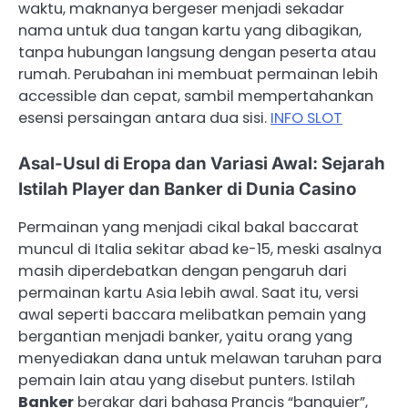
waktu, maknanya bergeser menjadi sekadar
nama untuk dua tangan kartu yang dibagikan,
tanpa hubungan langsung dengan peserta atau
rumah. Perubahan ini membuat permainan lebih
accessible dan cepat, sambil mempertahankan
esensi persaingan antara dua sisi.
INFO SLOT
Asal-Usul di Eropa dan Variasi Awal: Sejarah
Istilah Player dan Banker di Dunia Casino
Permainan yang menjadi cikal bakal baccarat
muncul di Italia sekitar abad ke-15, meski asalnya
masih diperdebatkan dengan pengaruh dari
permainan kartu Asia lebih awal. Saat itu, versi
awal seperti baccara melibatkan pemain yang
bergantian menjadi banker, yaitu orang yang
menyediakan dana untuk melawan taruhan para
pemain lain atau yang disebut punters. Istilah
Banker
berakar dari bahasa Prancis “banquier”,