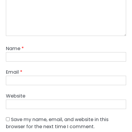
Name
*
Email
*
Website
Save my name, email, and website in this
browser for the next time I comment.