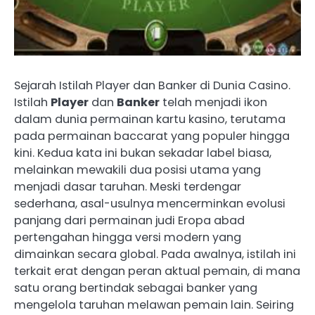
Sejarah Istilah Player dan Banker di Dunia Casino.
Istilah
Player
dan
Banker
telah menjadi ikon
dalam dunia permainan kartu kasino, terutama
pada permainan baccarat yang populer hingga
kini. Kedua kata ini bukan sekadar label biasa,
melainkan mewakili dua posisi utama yang
menjadi dasar taruhan. Meski terdengar
sederhana, asal-usulnya mencerminkan evolusi
panjang dari permainan judi Eropa abad
pertengahan hingga versi modern yang
dimainkan secara global. Pada awalnya, istilah ini
terkait erat dengan peran aktual pemain, di mana
satu orang bertindak sebagai banker yang
mengelola taruhan melawan pemain lain. Seiring