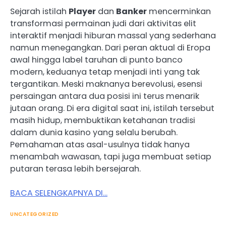
Sejarah istilah
Player
dan
Banker
mencerminkan
transformasi permainan judi dari aktivitas elit
interaktif menjadi hiburan massal yang sederhana
namun menegangkan. Dari peran aktual di Eropa
awal hingga label taruhan di punto banco
modern, keduanya tetap menjadi inti yang tak
tergantikan. Meski maknanya berevolusi, esensi
persaingan antara dua posisi ini terus menarik
jutaan orang. Di era digital saat ini, istilah tersebut
masih hidup, membuktikan ketahanan tradisi
dalam dunia kasino yang selalu berubah.
Pemahaman atas asal-usulnya tidak hanya
menambah wawasan, tapi juga membuat setiap
putaran terasa lebih bersejarah.
BACA SELENGKAPNYA DI…
UNCATEGORIZED