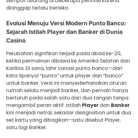
sempat dilarang di beberapa periode karena
dianggap terlalu berisiko.
Evolusi Menuju Versi Modern Punto Banco:
Sejarah Istilah Player dan Banker di Dunia
Casino
Perubahan signifikan terjadi pada abad ke-20,
ketika permainan dibawa ke Amerika Selatan dan
Karibia. Di sana, lahir variasi punto banco—dari
kata Spanyol “punto” untuk player dan “banco”
untuk banker. Versi ini menyederhanakan aturan:
rumah selalu menjadi banker, dan pemain hanya
bertaruh pada salah satu dari dua tangan tanpa
mengambil peran aktif. Istilah
Player
dan
Banker
kini menjadi netral, sekadar designation untuk dua
set kartu yang dibagikan—satu disebut Player,
satu lagi Banker.