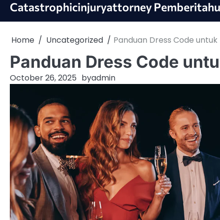
Skip
Catastrophicinjuryattorney Pemberitahu
to
content
Home
Uncategorized
Panduan Dress Code untuk 
Panduan Dress Code untu
October 26, 2025
by
admin