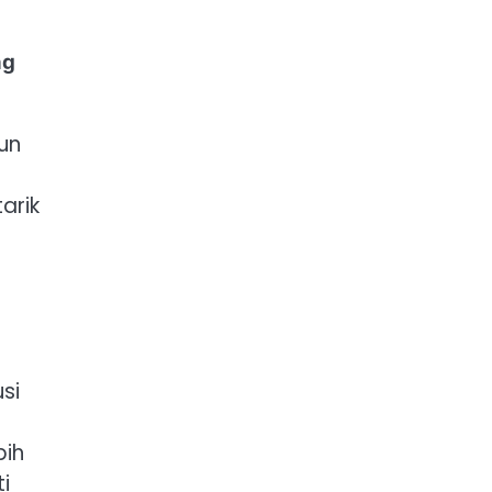
ng
un
arik
si
bih
i