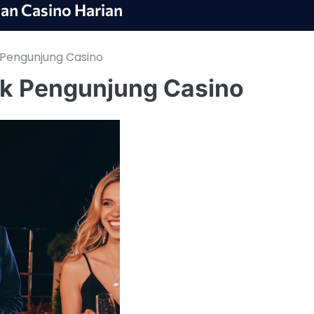
an Casino Harian
Pengunjung Casino
k Pengunjung Casino