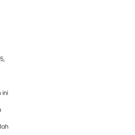
5,
m
s
ini
n
lah