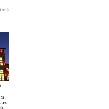
otan
a
 Di
uara
alu