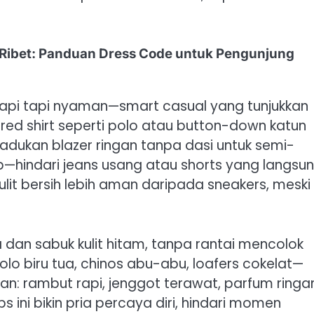
a Ribet: Panduan Dress Code untuk Pengunjung
 rapi tapi nyaman—smart casual yang tunjukkan
ared shirt seperti polo atau button-down katun
padukan blazer ringan tanpa dasi untuk semi-
p—hindari jeans usang atau shorts yang langsu
ulit bersih lebih aman daripada sneakers, meski
 dan sabuk kulit hitam, tanpa rantai mencolok
 polo biru tua, chinos abu-abu, loafers cokelat—
an: rambut rapi, jenggot terawat, parfum ring
s ini bikin pria percaya diri, hindari momen