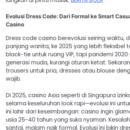
langkah di pintu masuk.
BERITA BOLA
Evolusi Dress Code: Dari Formal ke Smart Ca
Casino
Dress code casino berevolusi seiring waktu,
panjang wanita, ke 2025 yang lebih fleksibel t
black-tie untuk ruang VIP, tapi pandemi 2020 
generasi muda, kurangi aturan ketat. Sekarang
trousers untuk pria, dresses atau blouse den
wajib.
Di 2025, casino Asia seperti di Singapura izi
selama keseluruhan look rapi—evolusi ini untu
ini lahir dari keseimbangan: casino ingin gla
usia 25-40 tahun yang suka nyaman. Kesalaha
santai, malam naik formal. Evolusi ini bikin 