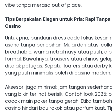
vibe tanpa merasa out of place.
Tips Berpakaian Elegan untuk Pria: Rapi Tanp
Casino
Untuk pria, panduan dress code fokus kesan
usaha tanpa berlebihan. Mulai dari atas: coll
breathable, warna netral navy atau putih, di
formal. Bawahnya, trousers atau chinos gela
ditolak petugas. Sepatu: loafers atau derby k
yang putih minimalis boleh di casino modern.
Aksesori jaga minimal: jam tangan sederhana
yang bikin terlihat berisik. Contoh look 2025:
cocok main poker tanpa gerah. Etika tambah
casino hindari bau rokok atau parfum kuat. Tip