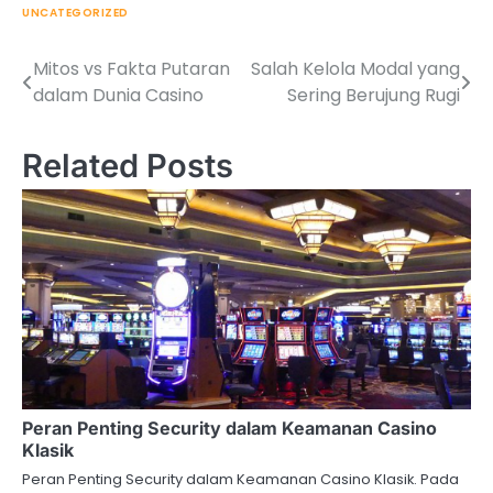
UNCATEGORIZED
Mitos vs Fakta Putaran
Salah Kelola Modal yang
Post
dalam Dunia Casino
Sering Berujung Rugi
navigation
Related Posts
Peran Penting Security dalam Keamanan Casino
Klasik
Peran Penting Security dalam Keamanan Casino Klasik. Pada