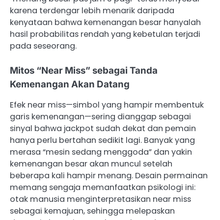
karena terdengar lebih menarik daripada
kenyataan bahwa kemenangan besar hanyalah
hasil probabilitas rendah yang kebetulan terjadi
pada seseorang.
Mitos “Near Miss” sebagai Tanda
Kemenangan Akan Datang
Efek near miss—simbol yang hampir membentuk
garis kemenangan—sering dianggap sebagai
sinyal bahwa jackpot sudah dekat dan pemain
hanya perlu bertahan sedikit lagi. Banyak yang
merasa “mesin sedang menggoda” dan yakin
kemenangan besar akan muncul setelah
beberapa kali hampir menang. Desain permainan
memang sengaja memanfaatkan psikologi ini:
otak manusia menginterpretasikan near miss
sebagai kemajuan, sehingga melepaskan