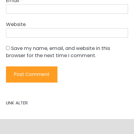
Email
*
Website
Save my name, email, and website in this
browser for the next time I comment.
LINK ALTER
Sample