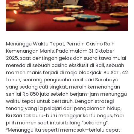
Menunggu Waktu Tepat, Pemain Casino Raih
Kemenangan Manis. Pada malam 31 Oktober
2025, saat dentingan gelas dan suara tawa mulai
mereda di sebuah casino eksklusif di Bali, sebuah
momen manis terjadi di meja blackjack. Bu Sari, 42
tahun, seorang pengusaha kecil dari Surabaya
yang sedang cuti singkat, meraih kemenangan
senilai Rp 850 juta setelah berjam-jam menunggu
waktu tepat untuk bertaruh. Dengan strategi
tenang yang ia pelajari dari pengalaman hidup,
Bu Sari tak buru-buru mengejar kartu bagus, tapi
pilih momen saat intuisi bilang “sekarang”.
“Menunggu itu seperti memasak—terlalu cepat