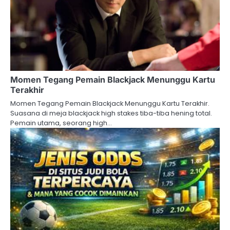
Momen Tegang Pemain Blackjack Menunggu Kartu
Terakhir
Momen Tegang Pemain Blackjack Menunggu Kartu Terakhir.
Suasana di meja blackjack high stakes tiba-tiba hening total.
Pemain utama, seorang high…