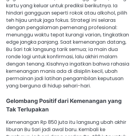
kartu yang keluar untuk prediksi berikutnya. Ia
hindari gangguan seperti rokok atau alkohol, pilih
teh hijau untuk jaga fokus. Strategi ini selaras
dengan pengalaman pemenang profesional:
menunggu waktu tepat kurangi varian, tingkatkan
edge jangka panjang. Saat kemenangan datang,
Bu Sari tak langsung tarik semua; ia main dua
ronde lagi untuk konfirmasi, lalu akhiri malam
dengan tenang. Kisahnya ingatkan bahwa rahasia
kemenangan manis ada di disiplin kecil, ubah
permainan jadi latihan pengambilan keputusan
yang berguna di hidup sehari-hari.
Gelombang Positif dari Kemenangan yang
Tak Terlupakan
Kemenangan Rp 850 juta itu langsung ubah akhir
liburan Bu Sari jadi awal baru. Kembali ke