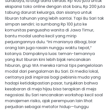
Surabaya, ia bagi dana cerdas: Rp 400 juta untuk
ekspansi toko online dengan stok baru, Rp 200 juta
tabung darurat keluarga, dan sisanya untuk
liburan tahunan yang lebih santai. Tapi Bu Sari tak
simpan sendiri; ia sumbang Rp 100 juta ke
komunitas pengusaha wanita di Jawa Timur,
bantu modal usaha kecil yang mirip
perjuangannya dulu. “Ini manisnya dibagi, biar
orang lain juga rasain nunggu waktu tepat,”
katanya. Dampaknya luas: teman-temannya
yang ikut liburan kini lebih bijak rencanakan
hiburan, grup WA mereka ramai tips pengelolaan
modal dari pengalaman Bu Sari. Di media lokal,
ceritanya jadi inspirasi bagi pebisnis muda yang
hadapi ketidakpastian pasar, tunjukkan bahwa
kesabaran di meja hijau bisa terapkan di meja
negosiasi. Bu Sari rencanakan workshop kecil soal
manajemen risiko, ajak perempuan lain lihat
perjudian sebagai metafor hidup—tunggu