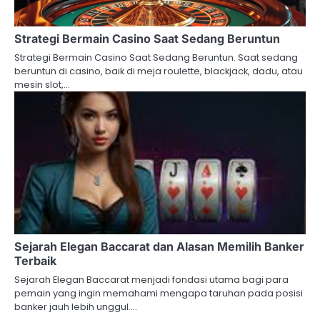
Strategi Bermain Casino Saat Sedang Beruntun
Strategi Bermain Casino Saat Sedang Beruntun. Saat sedang
beruntun di casino, baik di meja roulette, blackjack, dadu, atau
mesin slot,…
Sejarah Elegan Baccarat dan Alasan Memilih Banker
Terbaik
Sejarah Elegan Baccarat menjadi fondasi utama bagi para
pemain yang ingin memahami mengapa taruhan pada posisi
banker jauh lebih unggul.…