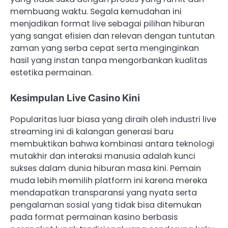
membuang waktu. Segala kemudahan ini
menjadikan format live sebagai pilihan hiburan
yang sangat efisien dan relevan dengan tuntutan
zaman yang serba cepat serta menginginkan
hasil yang instan tanpa mengorbankan kualitas
estetika permainan.
Kesimpulan Live Casino Kini
Popularitas luar biasa yang diraih oleh industri live
streaming ini di kalangan generasi baru
membuktikan bahwa kombinasi antara teknologi
mutakhir dan interaksi manusia adalah kunci
sukses dalam dunia hiburan masa kini. Pemain
muda lebih memilih platform ini karena mereka
mendapatkan transparansi yang nyata serta
pengalaman sosial yang tidak bisa ditemukan
pada format permainan kasino berbasis