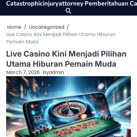
Catastrophicinjuryattorney Pemberitahuan Ca
Skip
to
content
Home
Uncategorized
Live Casino Kini Menjadi Pilihan Utama Hiburan
Pemain Muda
Live Casino Kini Menjadi Pilihan
Utama Hiburan Pemain Muda
March 7, 2026
by
admin