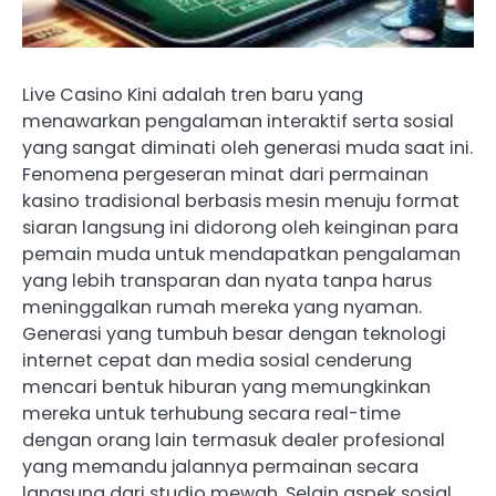
Live Casino Kini adalah tren baru yang
menawarkan pengalaman interaktif serta sosial
yang sangat diminati oleh generasi muda saat ini.
Fenomena pergeseran minat dari permainan
kasino tradisional berbasis mesin menuju format
siaran langsung ini didorong oleh keinginan para
pemain muda untuk mendapatkan pengalaman
yang lebih transparan dan nyata tanpa harus
meninggalkan rumah mereka yang nyaman.
Generasi yang tumbuh besar dengan teknologi
internet cepat dan media sosial cenderung
mencari bentuk hiburan yang memungkinkan
mereka untuk terhubung secara real-time
dengan orang lain termasuk dealer profesional
yang memandu jalannya permainan secara
langsung dari studio mewah. Selain aspek sosial