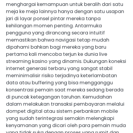
menghargai kemampuan untuk beralih dari satu
meja ke meja lainnya hanya dengan satu usapan
jari di layar ponsel pintar mereka tanpa
kehilangan momen penting. Antarmuka
pengguna yang dirancang secara intuitif
memastikan bahwa navigasi tetap mudah
dipahami bahkan bagi mereka yang baru
pertama kali mencoba terjun ke dunia live
streaming kasino yang dinamis. Dukungan koneksi
internet generasi terbaru yang sangat stabil
meminimalisir risiko terjadinya keterlambatan
data atau buffering yang bisa mengganggu
konsentrasi pemain saat mereka sedang berada
di puncak ketegangan taruhan. Kemudahan
dalam melakukan transaksi pembayaran melalui
dompet digital atau sistem perbankan mobile
yang sudah terintegrasi semakin melengkapi
kenyamanan yang dicari oleh para pemain muda
yang tidak suka dengan proses yang rumit dan