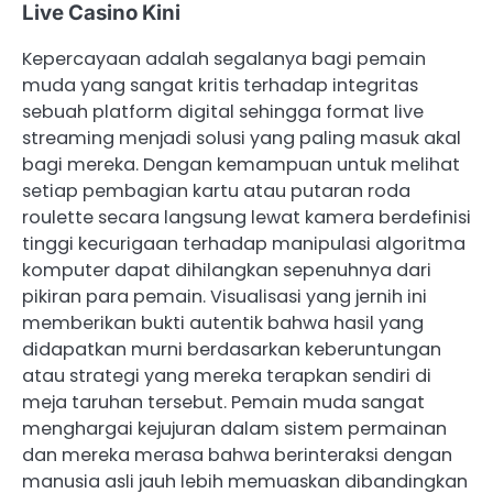
Live Casino Kini
Kepercayaan adalah segalanya bagi pemain
muda yang sangat kritis terhadap integritas
sebuah platform digital sehingga format live
streaming menjadi solusi yang paling masuk akal
bagi mereka. Dengan kemampuan untuk melihat
setiap pembagian kartu atau putaran roda
roulette secara langsung lewat kamera berdefinisi
tinggi kecurigaan terhadap manipulasi algoritma
komputer dapat dihilangkan sepenuhnya dari
pikiran para pemain. Visualisasi yang jernih ini
memberikan bukti autentik bahwa hasil yang
didapatkan murni berdasarkan keberuntungan
atau strategi yang mereka terapkan sendiri di
meja taruhan tersebut. Pemain muda sangat
menghargai kejujuran dalam sistem permainan
dan mereka merasa bahwa berinteraksi dengan
manusia asli jauh lebih memuaskan dibandingkan