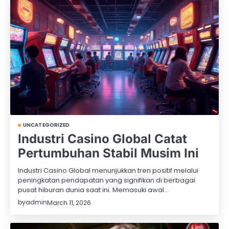
UNCATEGORIZED
Industri Casino Global Catat
Pertumbuhan Stabil Musim Ini
Industri Casino Global menunjukkan tren positif melalui
peningkatan pendapatan yang signifikan di berbagai
pusat hiburan dunia saat ini. Memasuki awal…
by
admin
March 11, 2026