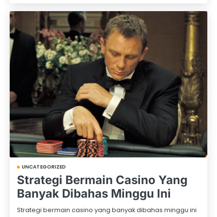
UNCATEGORIZED
Strategi Bermain Casino Yang
Banyak Dibahas Minggu Ini
Strategi bermain casino yang banyak dibahas minggu ini