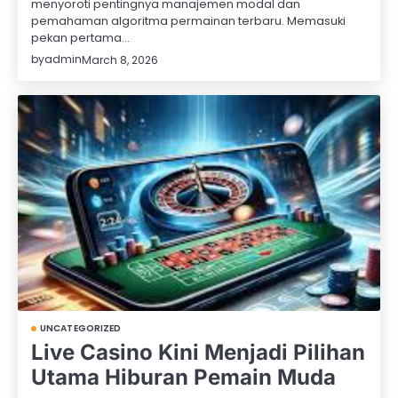
menyoroti pentingnya manajemen modal dan
pemahaman algoritma permainan terbaru. Memasuki
pekan pertama…
by
admin
March 8, 2026
UNCATEGORIZED
Live Casino Kini Menjadi Pilihan
Utama Hiburan Pemain Muda