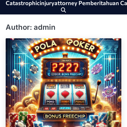
Catastrophicinjuryattorney Pemberitahuan Ca
Skip
to
content
Author:
admin